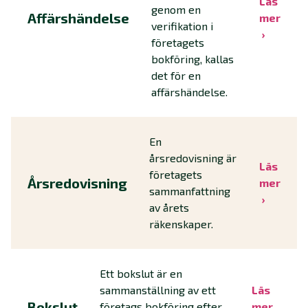
Läs
genom en
Affärshändelse
mer
verifikation i
företagets
bokföring, kallas
det för en
affärshändelse.
En
årsredovisning är
Läs
företagets
Årsredovisning
mer
sammanfattning
av årets
räkenskaper.
Ett bokslut är en
sammanställning av ett
Läs
Bokslut
företags bokföring efter
mer