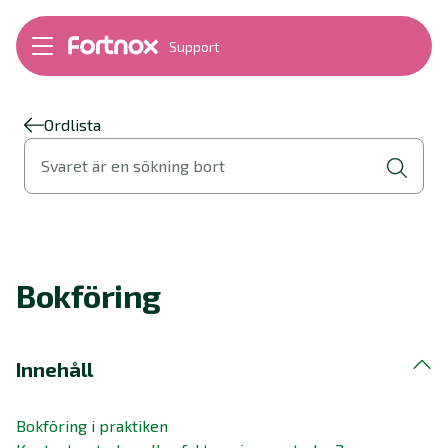
Support
Bokföring
Lön
Fakturering
Ordlista
Alla produkter
Svaret är en sökning bort
Byt till Fortnox
Felsökning
Bankkopplingar
Kom igång
Hantera Fortnox
Bokföring
Support Play
Nyheter
Ordlista
Innehåll
Bokföring i praktiken