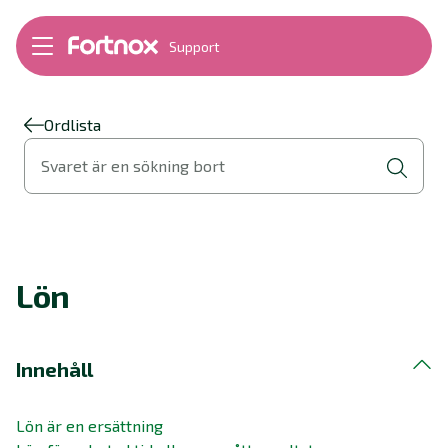
Support
Bokföring
Lön
Fakturering
Ordlista
Alla produkter
Svaret är en sökning bort
Byt till Fortnox
Felsökning
Bankkopplingar
Kom igång
Hantera Fortnox
Lön
Support Play
Nyheter
Ordlista
Innehåll
Lön är en ersättning