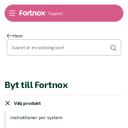
Support
Bokföring
Lön
Fakturering
Hem
Alla produkter
Svaret är en sökning bort
Byt till Fortnox
Felsökning
Bankkopplingar
Kom igång
Hantera Fortnox
Byt till Fortnox
Support Play
Nyheter
Ordlista
Välj produkt
Instruktioner per system