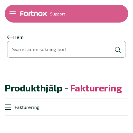
Support
Bokföring
Lön
Fakturering
Hem
Alla produkter
Svaret är en sökning bort
Byt till Fortnox
Felsökning
Bankkopplingar
Kom igång
Hantera Fortnox
Produkthjälp -
Fakturering
Support Play
Nyheter
Ordlista
Fakturering