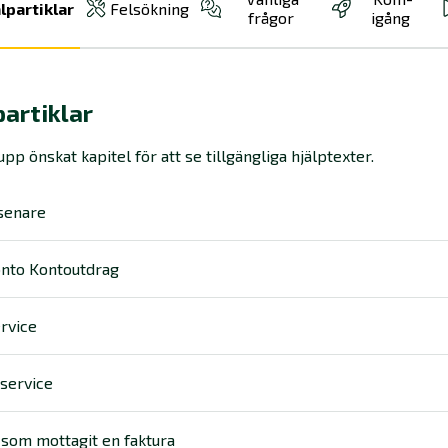
lpartiklar
Felsökning
frågor
igång
partiklar
pp önskat kapitel för att se tillgängliga hjälptexter.
senare
onto Kontoutdrag
rvice
service
 som mottagit en faktura