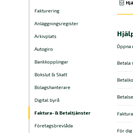
Hjä
Fakturering
Anläggningsregister
Hjäl
Arkivplats
Öppna u
Autogiro
Bankkopplingar
Betala 
Bokslut & Skatt
Betalk
Bolagshanterare
Betalse
Digital byrå
Faktura- & Betaltjänster
Faktura
Företagsbrevlåda
För dig