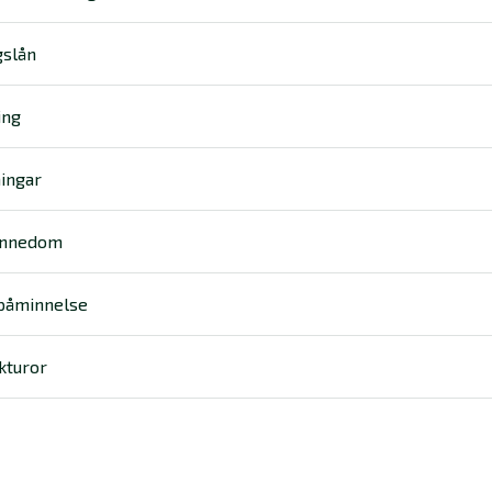
gslån
ing
ningar
ännedom
 påminnelse
akturor