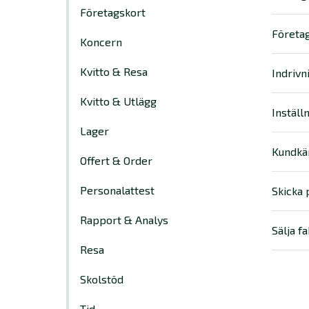
Företagskort
Företa
Koncern
Kvitto & Resa
Indrivn
Kvitto & Utlägg
Inställ
Lager
Kundk
Offert & Order
Personalattest
Skicka
Rapport & Analys
Sälja f
Resa
Skolstöd
Tid