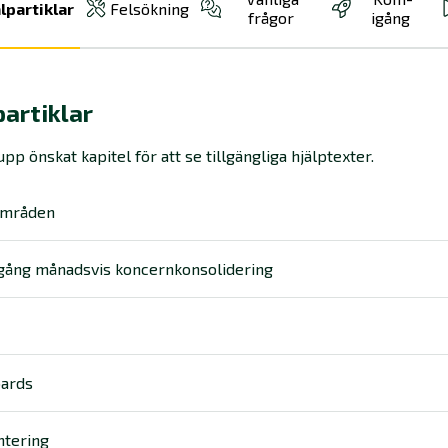
lpartiklar
Felsökning
frågor
igång
partiklar
pp önskat kapitel för att se tillgängliga hjälptexter.
områden
gång månadsvis koncernkonsolidering
ards
ntering