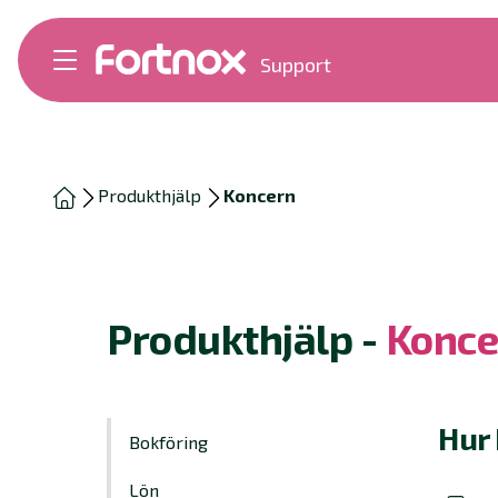
Support
Bokföring
Lön
Fakturering
Alla produkter
Produkthjälp
Koncern
Byt till Fortnox
Felsökning
Bankkopplingar
Kom igång
Hantera Fortnox
Produkthjälp -
Konce
Support Play
Nyheter
Ordlista
Hur 
Bokföring
Lön