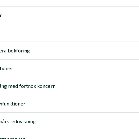
r
era bokföring
tioner
ång med fortnox koncern
nfunktioner
nårsredovisning
tetsprognos