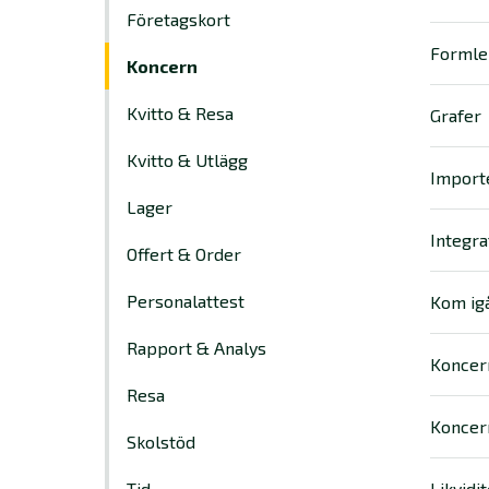
Företagskort
Formle
Koncern
Kvitto & Resa
Grafer
Kvitto & Utlägg
Import
Lager
Integra
Offert & Order
Personalattest
Kom ig
Rapport & Analys
Koncer
Resa
Koncer
Skolstöd
Tid
Likvidi