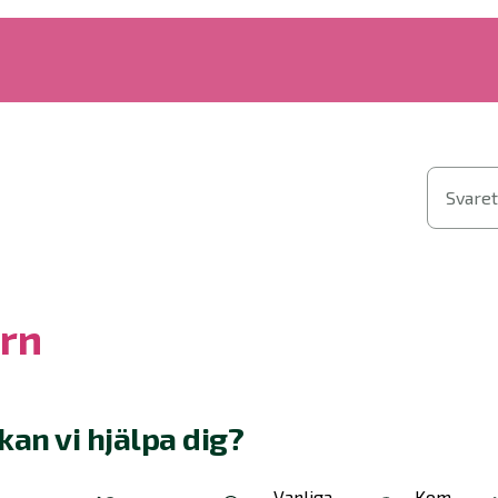
Svaret
rn
kan vi hjälpa dig?
Vanliga
Kom-