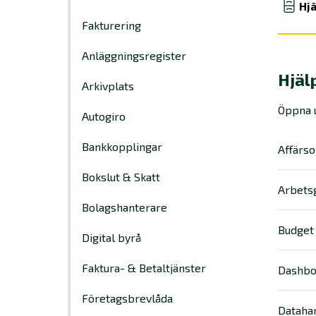
Hjä
Fakturering
Anläggningsregister
Hjäl
Arkivplats
Öppna u
Autogiro
Bankkopplingar
Affärs
Bokslut & Skatt
Arbets
Bolagshanterare
Budget
Digital byrå
Faktura- & Betaltjänster
Dashbo
Företagsbrevlåda
Dataha