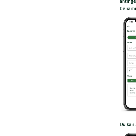
antinge
benämni
Du kan