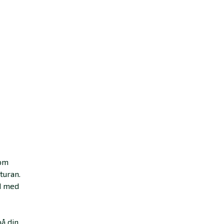
som
turan.
nd med
på din