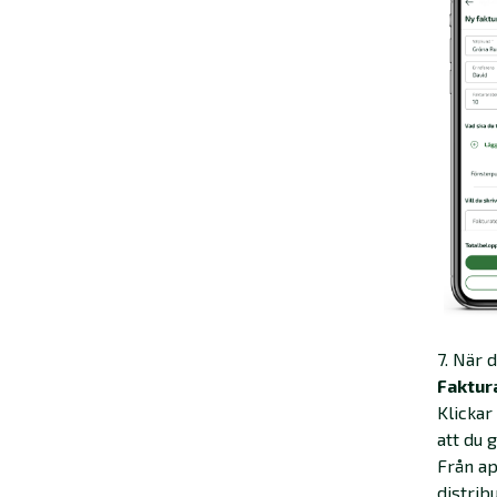
7. När 
Faktu
Klickar
att du 
Från ap
distrib