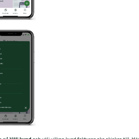
ka på
Välj kund
och välj vilken kund fakturan ska skickas till. Hä