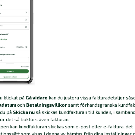
du klickat på
Gå vidare
kan du justera vissa fakturadetaljer så
radatum
och
Betalningsvillkor
samt förhandsgranska kundfak
 du på
Skicka nu
så skickas kundfakturan till kunden, i samba
gör det så bokförs även fakturan.
pen kan kundfakturan skickas som e-post eller e-faktura, det
utionssätt som visas i denna vy hämtas från dina inställningar 