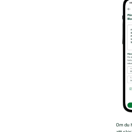
Om du h
att ski