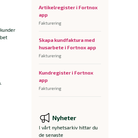
Artikelregister i Fortnox
app
Fakturering
 kunder
bbet
Skapa kundfaktura med
husarbete i Fortnox app
Fakturering
Kundregister i Fortnox
app
.
Fakturering
Nyheter
I vårt nyhetsarkiv hittar du
de senaste