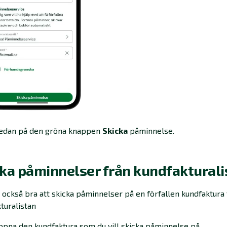
sedan på den gröna knappen
Skicka
påminnelse.
cka påminnelser från kundfakturali
 också bra att skicka påminnelser på en förfallen kundfaktura 
turalistan
ppna den kundfaktura som du vill skicka påminnelse på.