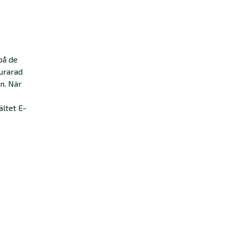
på de
turarad
n. När
-
ältet E-