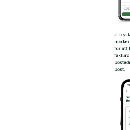
3. Try
markera
för att
fakturo
postadr
post.