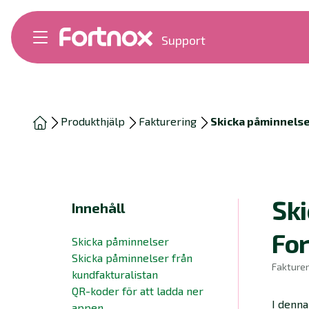
Support
Bokföring
Lön
Fakturering
Alla produkter
Produkthjälp
Fakturering
Skicka påminnelse
Byt till Fortnox
Felsökning
Bankkopplingar
Kom igång
Hantera Fortnox
Ski
Innehåll
Support Play
Nyheter
Fo
Skicka påminnelser
Ordlista
Skicka påminnelser från
Fakturer
kundfakturalistan
QR-koder för att ladda ner
I denna
appen