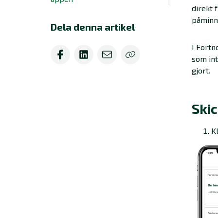
direkt 
påminna
Dela denna artikel
I Fortn
som int
gjort.
Ski
K