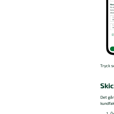
Tryck 
Ski
Det går
kundfak
Ö