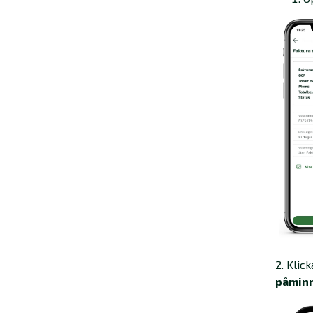
2. Klic
påminn