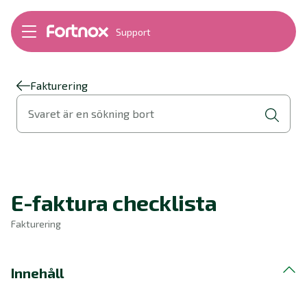
Support
Bokföring
Lön
Fakturering
Fakturering
Alla produkter
Svaret är en sökning bort
Byt till Fortnox
Felsökning
Bankkopplingar
Kom igång
Hantera Fortnox
E-faktura checklista
Support Play
Nyheter
Fakturering
Ordlista
Innehåll