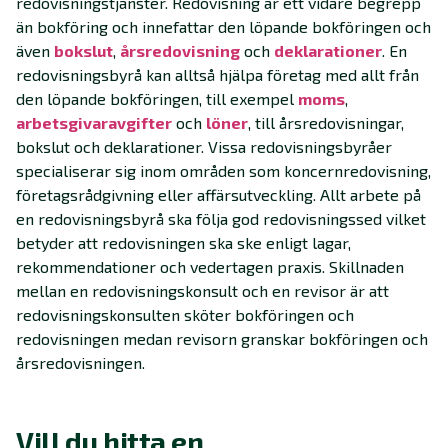
redovisningstjänster. Redovisning är ett vidare begrepp
än bokföring och innefattar den löpande bokföringen och
även
bokslut
,
årsredovisning
och
deklarationer
. En
redovisningsbyrå kan alltså hjälpa företag med allt från
den löpande bokföringen, till exempel
moms
,
arbetsgivaravgifter
och
löner
, till årsredovisningar,
bokslut och deklarationer. Vissa redovisningsbyråer
specialiserar sig inom områden som koncernredovisning,
företagsrådgivning eller affärsutveckling. Allt arbete på
en redovisningsbyrå ska följa god redovisningssed vilket
betyder att redovisningen ska ske enligt lagar,
rekommendationer och vedertagen praxis. Skillnaden
mellan en redovisningskonsult och en revisor är att
redovisningskonsulten sköter bokföringen och
redovisningen medan revisorn granskar bokföringen och
årsredovisningen.
Vill du hitta en