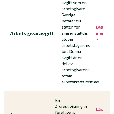
avgift som en
arbetsgivare i
Sverige
betalar till
staten för
Läs
Arbetsgivaravgift
sina anställda,
mer
utöver
arbetstagarens
lön. Denna
avgift är en
del av
arbetsgivarens
totala
arbetskraftskostnad.
En
årsredovisning är
Läs
företagets