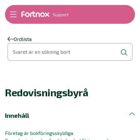
Support
Bokföring
Lön
Fakturering
Ordlista
Alla produkter
Svaret är en sökning bort
Byt till Fortnox
Felsökning
Bankkopplingar
Kom igång
Hantera Fortnox
Redovisningsbyrå
Support Play
Nyheter
Ordlista
Innehåll
Företag är bokföringsskyldiga