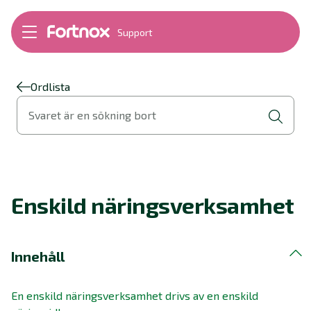
Support
Bokföring
Lön
Fakturering
Ordlista
Alla produkter
Svaret är en sökning bort
Byt till Fortnox
Felsökning
Bankkopplingar
Kom igång
Hantera Fortnox
Enskild näringsverksamhet
Support Play
Nyheter
Ordlista
Innehåll
En enskild näringsverksamhet drivs av en enskild