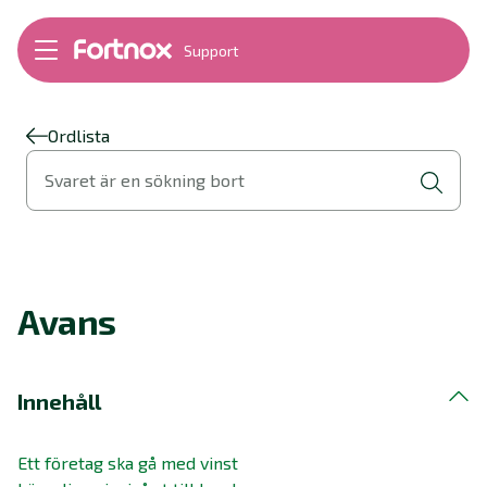
Support
Bokföring
Lön
Fakturering
Ordlista
Alla produkter
Svaret är en sökning bort
Byt till Fortnox
Felsökning
Bankkopplingar
Kom igång
Hantera Fortnox
Avans
Support Play
Nyheter
Ordlista
Innehåll
Ett företag ska gå med vinst