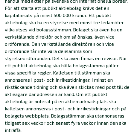
handla med aktier på svenska och internationella börser.
För att starta ett publikt aktiebolag krävs det en
kapitalinsats på minst 500 000 kronor. Ett publikt
aktiebolag ska ha en styrelse med minst tre ledamöter,
vilka utses vid bolagsstämman. Bolaget ska även ha en
verkställande direktör och om så önskas, även vice
ordförande. Den verkställande direktören och vice
ordförande får inte vara densamma som
styrelseordföranden. Det ska även finnas en revisor. När
ett publikt aktiebolag ska hålla bolagsstämma gäller
vissa specifika regler. Kallelsen till stämman ska
annonseras i post- och inrikestidningar, i minst en
rikstäckande tidning och ska även skickas med post till de
aktieägare där adressen är känd. Om ett publikt
aktiebolag är noterat på en aktiemarknadsplats ska
kallelsen annonseras i post- och inrikestidningar och på
bolagets webbplats. Bolagsstämman ska utannonseras
tidigast sex veckor och senast fyra veckor innan den ska
inträffa.