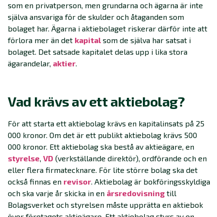
som en privatperson, men grundarna och ägarna är inte
själva ansvariga för de skulder och åtaganden som
bolaget har. Ägarna i aktiebolaget riskerar därför inte att
förlora mer än det
kapital
som de själva har satsat i
bolaget. Det satsade kapitalet delas upp i lika stora
ägarandelar,
aktier
.
Vad krävs av ett aktiebolag?
För att starta ett aktiebolag krävs en kapitalinsats på 25
000 kronor. Om det är ett publikt aktiebolag krävs 500
000 kronor. Ett aktiebolag ska bestå av aktieägare, en
styrelse
,
VD
(verkställande direktör), ordförande och en
eller flera firmatecknare. För lite större bolag ska det
också finnas en
revisor
. Aktiebolag är bokföringsskyldiga
och ska varje år skicka in en
årsredovisning
till
Bolagsverket och styrelsen måste upprätta en aktiebok
över företagets aktieägare. Ett aktiebolag styrs av en