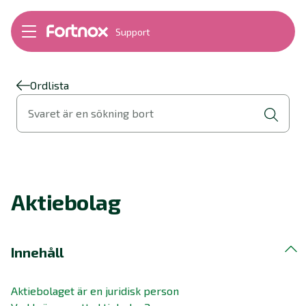
Support
Bokföring
Lön
Fakturering
Ordlista
Alla produkter
Svaret är en sökning bort
Byt till Fortnox
Felsökning
Bankkopplingar
Kom igång
Hantera Fortnox
Aktiebolag
Support Play
Nyheter
Ordlista
Innehåll
Aktiebolaget är en juridisk person