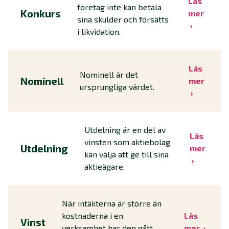
Läs
företag inte kan betala
Konkurs
mer
sina skulder och försätts
i likvidation.
Läs
Nominell är det
Nominell
mer
ursprungliga värdet.
Utdelning är en del av
Läs
vinsten som aktiebolag
Utdelning
mer
kan välja att ge till sina
aktieägare.
När intäkterna är större än
kostnaderna i en
Läs
Vinst
verksamhet har den gått
mer