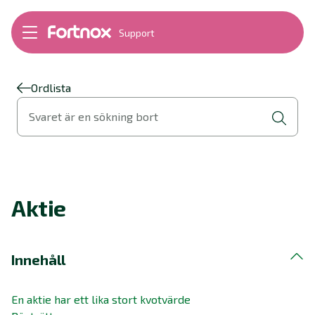
Support
Bokföring
Lön
Fakturering
Ordlista
Alla produkter
Svaret är en sökning bort
Byt till Fortnox
Felsökning
Bankkopplingar
Kom igång
Hantera Fortnox
Aktie
Support Play
Nyheter
Ordlista
Innehåll
En aktie har ett lika stort kvotvärde