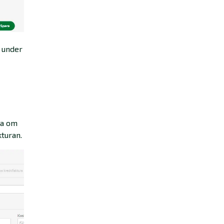
u under
ja om
kturan.