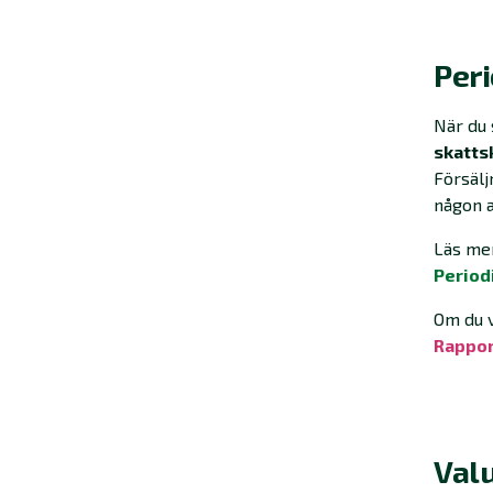
Per
När du
skatts
Försäl
någon 
Läs mer
Period
Om du v
Rappor
Val