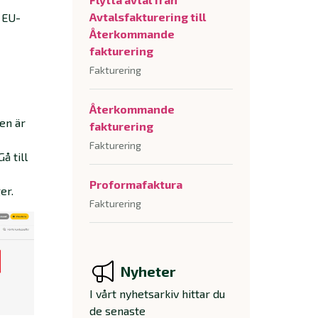
Avtalsfakturering till
l EU-
Återkommande
fakturering
Fakturering
Återkommande
en är
fakturering
Fakturering
å till
Proformafaktura
er.
Fakturering
Nyheter
I vårt nyhetsarkiv hittar du
de senaste