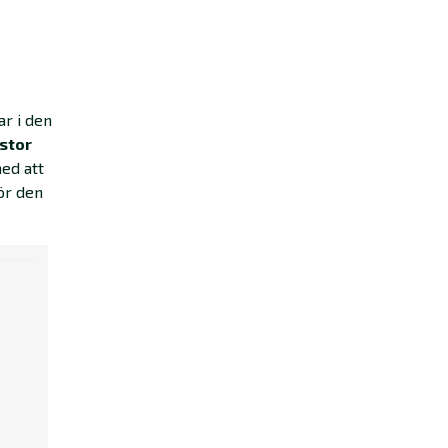
ar i den
istor
med att
för den