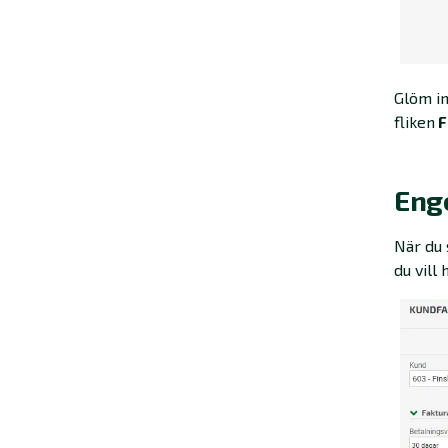
Glöm in
fliken
F
Enge
När du 
du vill