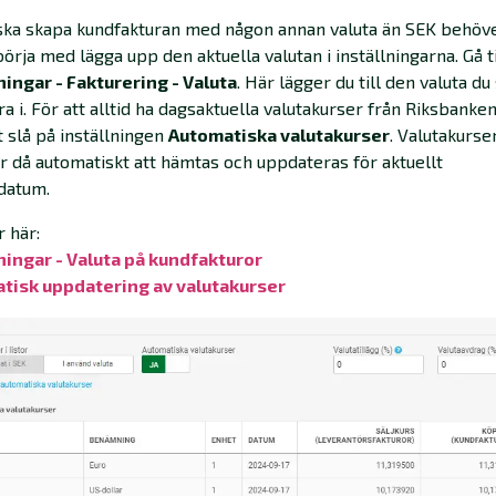
ska skapa kundfakturan med någon annan valuta än SEK behöv
t börja med lägga upp den aktuella valutan i inställningarna. Gå ti
ningar - Fakturering - Valuta
. Här lägger du till den valuta du
ra i. För att alltid ha dagsaktuella valutakurser från Riksbanke
tt slå på inställningen
Automatiska valutakurser
. Valutakurse
då automatiskt att hämtas och uppdateras för aktuellt
datum.
 här:
ningar - Valuta på kundfakturor‍
tisk uppdatering av valutakurser‍‍