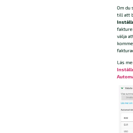
Om du 
till at
Inställ
fakture
välja a
kommer 
faktura
Läs mer
Inställ
Automa