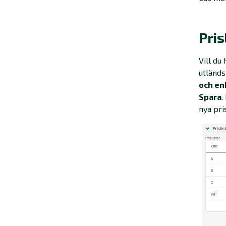
Pris
Vill du
utländs
och en
Spara
.
nya pris