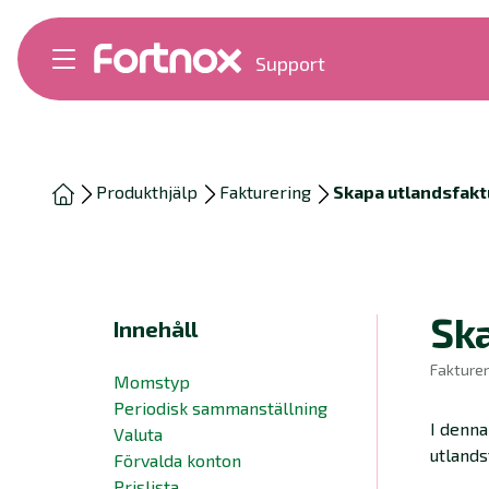
Support
Bokföring
Lön
Fakturering
Alla produkter
Produkthjälp
Fakturering
Skapa utlandsfakt
Byt till Fortnox
Felsökning
Bankkopplingar
Kom igång
Hantera Fortnox
Sk
Innehåll
Support Play
Nyheter
Fakturer
Momstyp
Ordlista
Periodisk sammanställning
I denna
Valuta
utlands
Förvalda konton
Prislista