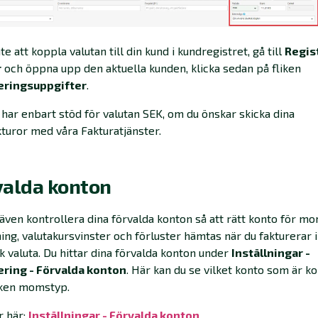
te att koppla valutan till din kund i kundregistret, gå till
Regist
r
och öppna upp den aktuella kunden, klicka sedan på fliken
eringsuppgifter
.
 har enbart stöd för valutan SEK, om du önskar skicka dina
turor med våra Fakturatjänster.
valda konton
även kontrollera dina förvalda konton så att rätt konto för mo
ning, valutakursvinster och förluster hämtas när du fakturerar i
k valuta. Du hittar dina förvalda konton under
Inställningar -
ering - Förvalda konton
. Här kan du se vilket konto som är k
lken momstyp.
r här:
Inställningar - Förvalda konton‍