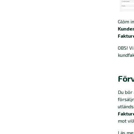
Glöm in
Kunde
Faktur
OBS! Vi
kundfak
För
Du bör 
försälj
utländs
Faktur
mot vi
Läs me