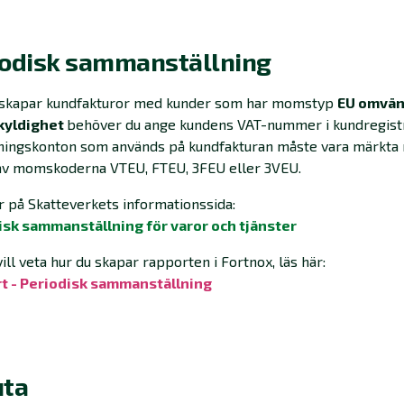
iodisk sammanställning
 skapar kundfakturor med kunder som har momstyp
EU omvä
kyldighet
behöver du ange kundens VAT-nummer i kundregistr
jningskonton som används på kundfakturan måste vara märkta
av momskoderna VTEU, FTEU, 3FEU eller 3VEU.
 på Skatteverkets informationssida:
isk sammanställning för varor och tjänster
ill veta hur du skapar rapporten i Fortnox, läs här:
t - Periodisk sammanställning
uta