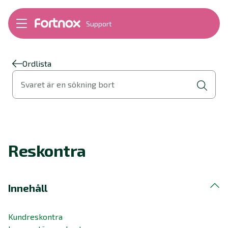
Support
Bokföring
Lön
Fakturering
Ordlista
Alla produkter
Svaret är en sökning bort
Byt till Fortnox
Felsökning
Bankkopplingar
Kom igång
Hantera Fortnox
Reskontra
Support Play
Nyheter
Ordlista
Innehåll
Kundreskontra