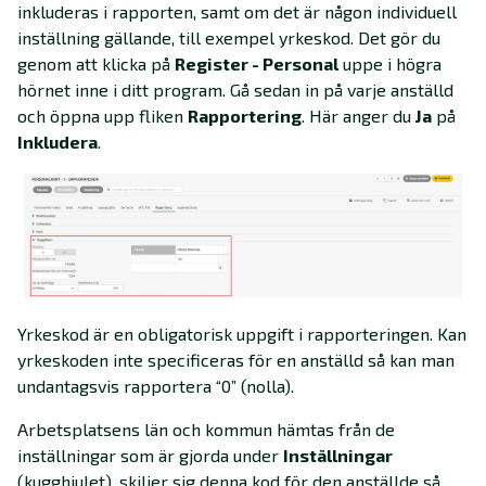
inkluderas i rapporten, samt om det är någon individuell
inställning gällande, till exempel yrkeskod. Det gör du
genom att klicka på
Register - Personal
uppe i högra
hörnet inne i ditt program. Gå sedan in på varje anställd
och öppna upp fliken
Rapportering
. Här anger du
Ja
på
Inkludera
.
Yrkeskod är en obligatorisk uppgift i rapporteringen. Kan
yrkeskoden inte specificeras för en anställd så kan man
undantagsvis rapportera “0” (nolla).
Arbetsplatsens län och kommun hämtas från
de
inställningar som är gjorda under
Inställningar
(kugghjulet)
, skiljer sig denna kod för den anställde så