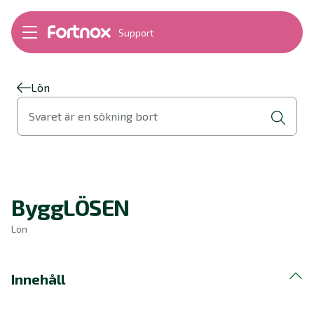
Support
Bokföring
Lön
Fakturering
Lön
Alla produkter
Svaret är en sökning bort
Byt till Fortnox
Felsökning
Bankkopplingar
Kom igång
Hantera Fortnox
ByggLÖSEN
Support Play
Nyheter
Lön
Ordlista
Innehåll