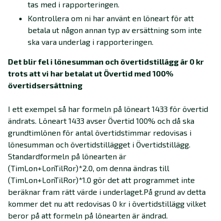
tas med i rapporteringen.
Kontrollera om ni har använt en löneart för att
betala ut någon annan typ av ersättning som inte
ska vara underlag i rapporteringen.
Det blir fel i lönesumman och övertidstillägg är 0 kr
trots att vi har betalat ut Övertid med 100%
övertidsersättning
I ett exempel så har formeln på löneart 1433 för övertid
ändrats.
Löneart 1433 avser Övertid 100% och då ska
grundtimlönen för antal övertidstimmar redovisas i
lönesumman och övertidstillägget i Övertidstillägg.
Standardformeln på lönearten är
(TimLon+LonTilRor)*2.0, om denna ändras till
(TimLon+LonTilRor)*1.0 gör det att programmet inte
beräknar fram rätt värde i underlaget.
På grund av detta
kommer det nu att redovisas
0 kr i övertidstillägg vilket
beror på att formeln på lönearten är ändrad.