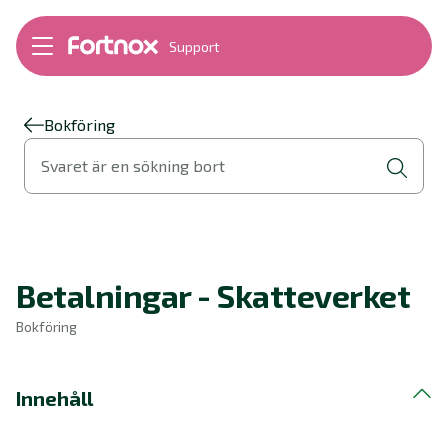
Support
Bokföring
Lön
Fakturering
Bokföring
Alla produkter
Svaret är en sökning bort
Byt till Fortnox
Felsökning
Bankkopplingar
Kom igång
Hantera Fortnox
Betalningar - Skatteverket
Support Play
Nyheter
Bokföring
Ordlista
Innehåll