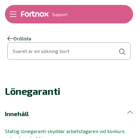
Support
Bokföring
Lön
Fakturering
Ordlista
Alla produkter
Svaret är en sökning bort
Byt till Fortnox
Felsökning
Bankkopplingar
Kom igång
Hantera Fortnox
Lönegaranti
Support Play
Nyheter
Ordlista
Innehåll
Statlig lönegaranti skyddar arbetstagaren vid konkurs