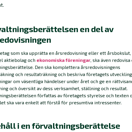
t.
altningsberättelsen en del av
redovisningen
retag som ska upprätta en årsredovisning eller ett årsbokslut, t
l aktiebolag och
ekonomiska föreningar
, ska även redovisa
ningsberättelse. Den ska komplettera årsredovisningens
äkning och resultaträkning och beskriva företagets utveckling
ingar om väsentliga händelser under året och ge en rättvisa
ng och översikt av dess verksamhet, ställning och resultat.
ningsberättelsen författas av företagets styrelse och texten 
let ska vara enkelt att förstå för presumtiva intressenter.
håll i en förvaltningsberättelse