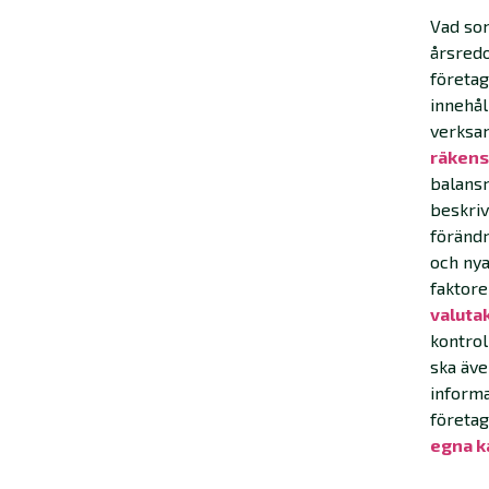
Vad som
årsredo
företag
innehål
verksa
räkens
balansr
beskriv
förändr
och nya
faktor
valuta
kontrol
ska äve
informa
företag
egna k