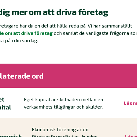
dig mer om att driva företag
etagare har du en del att hålla reda på. Vi har sammanställt
de om att driva företag
och samlat de vanligaste frågorna so
ta på i din vardag.
laterade ord
et
Eget kapital är skillnaden mellan en
Läs 
ital
verksamhets tillgångar och skulder.
Ekonomisk förening är en
onomisk
företagsform där t.ex. kunder,
Läs 