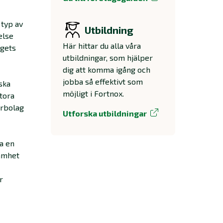
 typ av
Utbildning
else
Här hittar du alla våra
agets
utbildningar, som hjälper
dig att komma igång och
jobba så effektivt som
ska
möjligt i Fortnox.
stora
erbolag
Utforska utbildningar
ta en
samhet
r