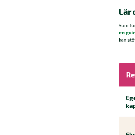
Lär 
Som för
en gui
kan stö
Re
Eg
kap
Ek