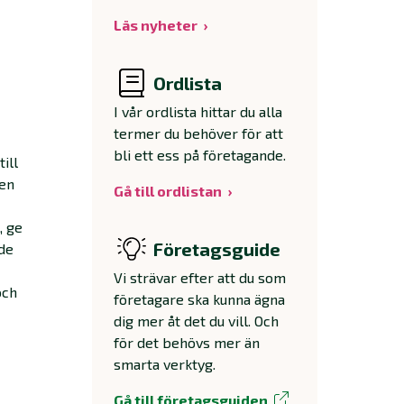
Läs nyheter
Ordlista
I vår ordlista hittar du alla
termer du behöver för att
bli ett ess på företagande.
ill
 en
Gå till ordlistan
, ge
Företagsguide
nde
Vi strävar efter att du som
och
företagare ska kunna ägna
dig mer åt det du vill. Och
för det behövs mer än
smarta verktyg.
Gå till företagsguiden