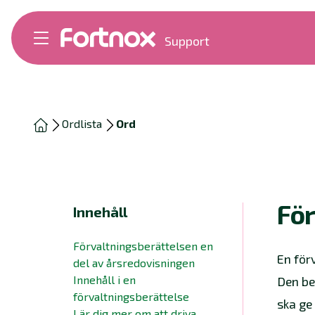
Support
Bokföring
Lön
Fakturering
Alla produkter
Ordlista
Ord
Byt till Fortnox
Felsökning
Bankkopplingar
Kom igång
Hantera Fortnox
För
Innehåll
Support Play
Nyheter
Förvaltningsberättelsen en
Ordlista
En för
del av årsredovisningen
Innehåll i en
Den be
förvaltningsberättelse
ska ge
Lär dig mer om att driva