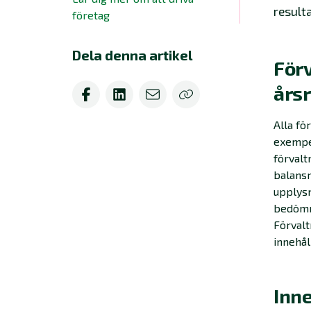
resulta
företag
Dela denna artikel
Förv
års
Alla fö
exempe
förvalt
balansr
upplysn
bedömni
Förvalt
innehål
Inne