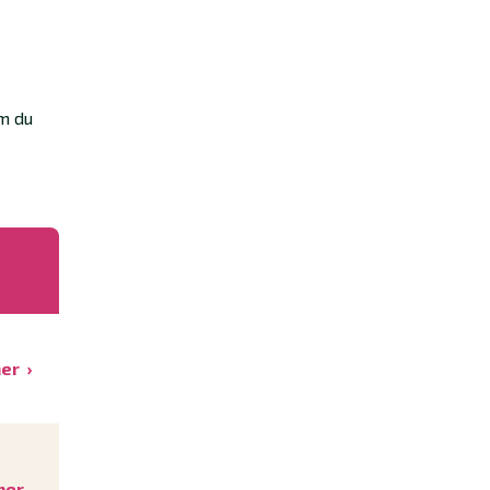
m du
mer
mer