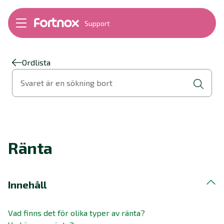
Support
Bokföring
Lön
Fakturering
Ordlista
Alla produkter
Svaret är en sökning bort
Byt till Fortnox
Felsökning
Bankkopplingar
Kom igång
Hantera Fortnox
Ränta
Support Play
Nyheter
Ordlista
Innehåll
Vad finns det för olika typer av ränta?