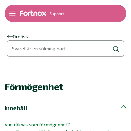
Support
Bokföring
Lön
Fakturering
Ordlista
Alla produkter
Svaret är en sökning bort
Byt till Fortnox
Felsökning
Bankkopplingar
Kom igång
Hantera Fortnox
Förmögenhet
Support Play
Nyheter
Ordlista
Innehåll
Vad räknas som förmögenhet?