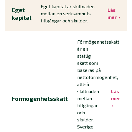
Eget kapital är skillnaden
Eget
Läs
mellan en verksamhets
kapital
mer
tillgångar och skulder.
Förmögenhetsskatt
är en
statlig
skatt som
baseras på
nettoförmögenhet,
alltså
skillnaden
Läs
Förmögenhetsskatt
mellan
mer
tillgångar
och
skulder.
Sverige