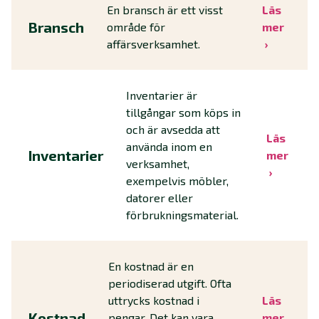
En bransch är ett visst
Läs
Bransch
område för
mer
affärsverksamhet.
Inventarier är
tillgångar som köps in
och är avsedda att
Läs
använda inom en
Inventarier
mer
verksamhet,
exempelvis möbler,
datorer eller
förbrukningsmaterial.
En kostnad är en
periodiserad utgift. Ofta
uttrycks kostnad i
Läs
Kostnad
pengar. Det kan vara
mer