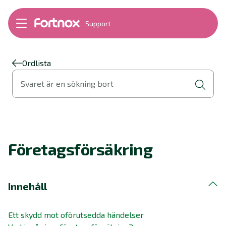
Support
Bokföring
Lön
Fakturering
Ordlista
Alla produkter
Svaret är en sökning bort
Byt till Fortnox
Felsökning
Bankkopplingar
Kom igång
Hantera Fortnox
Företagsförsäkring
Support Play
Nyheter
Ordlista
Innehåll
Ett skydd mot oförutsedda händelser