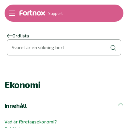
Support
Bokföring
Lön
Fakturering
Ordlista
Alla produkter
Svaret är en sökning bort
Byt till Fortnox
Felsökning
Bankkopplingar
Kom igång
Hantera Fortnox
Ekonomi
Support Play
Nyheter
Ordlista
Innehåll
Vad är företagsekonomi?