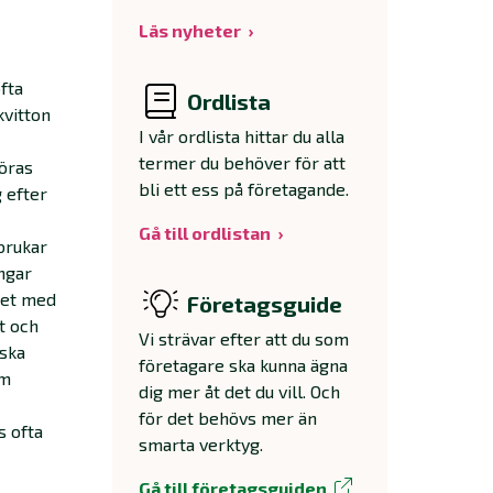
Läs nyheter
fta
Ordlista
kvitton
I vår ordlista hittar du alla
termer du behöver för att
föras
bli ett ess på företagande.
 efter
Gå till ordlistan
brukar
ngar
tet med
Företagsguide
t och
Vi strävar efter att du som
 ska
företagare ska kunna ägna
om
dig mer åt det du vill. Och
för det behövs mer än
s ofta
smarta verktyg.
Gå till företagsguiden