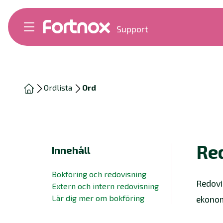
Support
Bokföring
Lön
Fakturering
Alla produkter
Ordlista
Ord
Byt till Fortnox
Felsökning
Bankkopplingar
Kom igång
Hantera Fortnox
Re
Innehåll
Support Play
Nyheter
Bokföring och redovisning
Ordlista
Redovi
Extern och intern redovisning
Lär dig mer om bokföring
ekonom