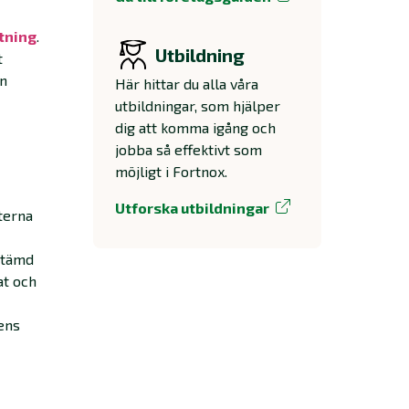
tning
.
Utbildning
t
en
Här hittar du alla våra
utbildningar, som hjälper
dig att komma igång och
jobba så effektivt som
möjligt i Fortnox.
Utforska utbildningar
terna
estämd
at och
ens