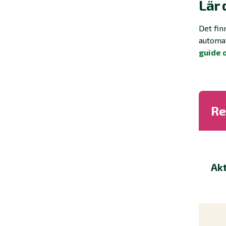
Lär 
Det fin
automat
guide 
Re
Ak