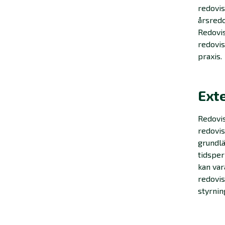
redovi
årsred
Redovis
redovis
praxis.
Exte
Redovis
redovis
grundlä
tidsper
kan var
redovi
styrnin