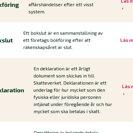
Läs 
kföring
affärshändelser efter ett visst
system.
Ett bokslut är en sammanställning av
kslut
ett företags bokföring efter att
Läs 
räkenskapsåret är slut.
En deklaration är ett årligt
dokument som skickas in till
Skatteverket. Deklarationen är ett
Läs 
klaration
underlag för hur mycket som den
fysiska eller juridiska personen
intjänat under föregående år och hur
mycket som ska betalas i skatt.
Omsättning är bolagets totala