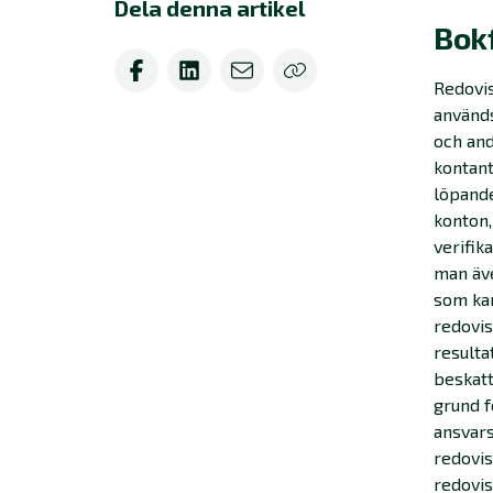
Dela denna artikel
Bokf
Redovis
används
och and
kontant
löpande
konton,
verifik
man äv
som kan
redovis
resulta
beskatt
grund 
ansvars
redovis
redovis