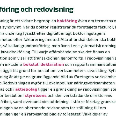
öring och redovisning
ning är ett vidare begrepp än
bokföring
även om termerna o
 synonymt. När du bokför registrerar du företagets fakturor, 
ra underlag fysiskt eller digitalt enligt bokföringslagens
metod eller faktureringsmetod. Alla affärshändelser ska bok
, så kallad grundbokföring, men även i en systematisk ordning
 huvudbokföring. Till varje affärshändelse ska det finnas en
ation som visar att transaktionen genomförts. I redovisningen 
en inkludera
bokslut
,
deklaration
och rapportsammanställni
 ligga till grund för beslut om verksamhetens utveckling. Syf
ning är att ge en grundläggande bild av företagets verksamhe
t. Redovisningen avgör till exempel hur näringsverksamheten
as och i
aktiebolag
ligger en granskning av redovisningen s
för beslut om
styrelsens
och den verkställande direktörens
frihet, samt eventuell vinstutdelning. I större företag granska
ningen av en oberoende revisor som tar ställning till om
ningen ger en rättvisande bild av företaget. Vilka delar av