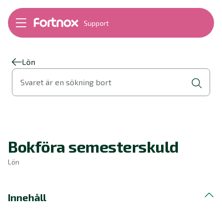
Support
Bokföring
Lön
Fakturering
Lön
Alla produkter
Svaret är en sökning bort
Byt till Fortnox
Felsökning
Bankkopplingar
Kom igång
Hantera Fortnox
Bokföra semesterskuld
Support Play
Nyheter
Lön
Ordlista
Innehåll