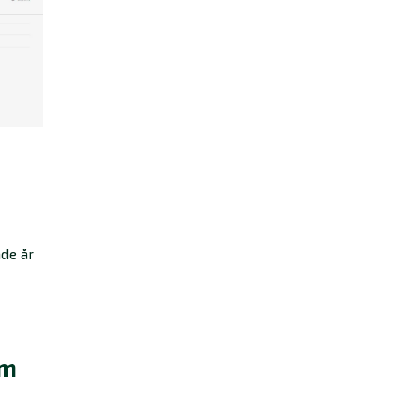
nde år
om