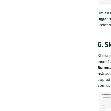
Om en a
ligger 
under s
6. S
Klicka 
innehål
Summ
månadsr
upp på 
som du 