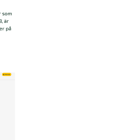
er som
, är
er på