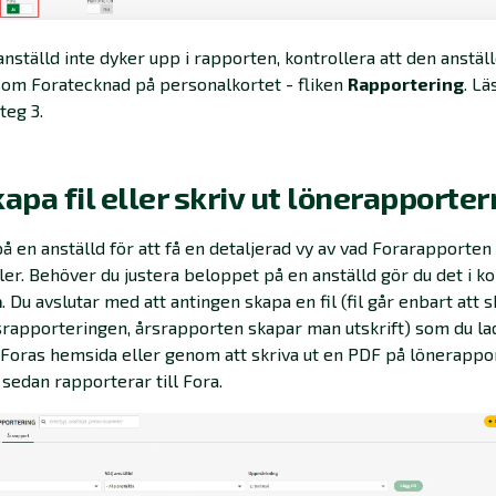
nställd inte dyker upp i rapporten, kontrollera att den anstäl
som Foratecknad på personalkortet - fliken
Rapportering
. L
teg 3.
kapa fil eller skriv ut lönerapporte
på en anställd för att få en detaljerad vy av vad Forarapporten
ler. Behöver du justera beloppet på en anställd gör du det i 
a
. Du avslutar med att antingen skapa en fil (fil går enbart att 
apporteringen, årsrapporten skapar man utskrift) som du la
Foras hemsida eller genom att skriva ut en PDF på lönerappo
sedan rapporterar till Fora.