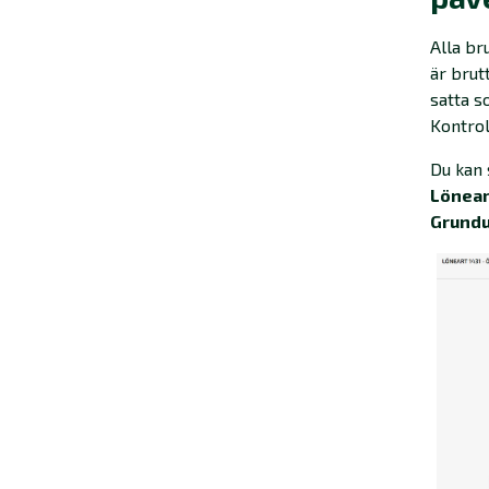
Alla br
är brut
satta s
Kontrol
Du kan 
Lönear
Grundu