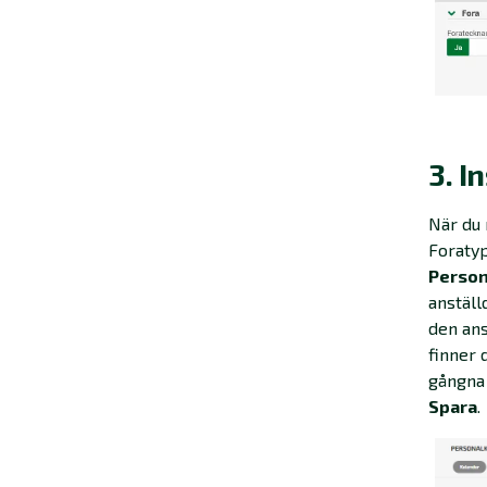
3. I
När du 
Foratyp
Person
anställ
den ans
finner 
gångna 
Spara