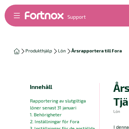
Support
Bokföring
Lön
Fakturering
Alla produkter
Produkthjälp
Lön
Årsrapportera till Fora
Byt till Fortnox
Felsökning
Bankkopplingar
Kom igång
Hantera Fortnox
Års
Innehåll
Support Play
Nyheter
Tj
Rapportering av slutgiltiga
Ordlista
löner senast 31 januari
Lön
1. Behörigheter
2. Inställningar för Fora
I denna
3. Inställningar för de anställda