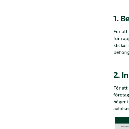
1. B
För at
för rap
klickar
behörig
2. I
För att
företag
höger
i
avtalsn