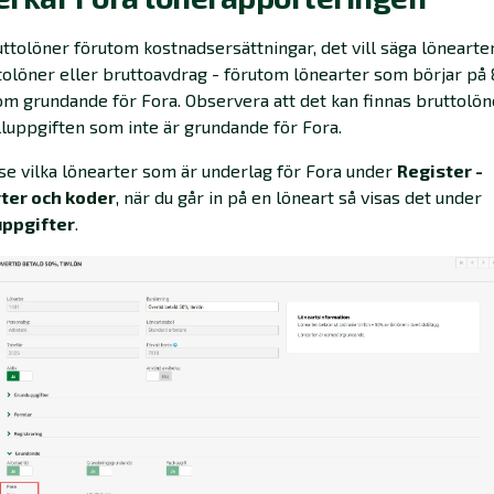
uttolöner förutom kostnadsersättningar, det vill säga löneart
tolöner eller bruttoavdrag - förutom lönearter som börjar på 8
om grundande för Fora. Observera att det kan finnas bruttolön
luppgiften som inte är grundande för Fora.
se vilka lönearter som är underlag för Fora under
Register -
ter och koder
, när du går in på en löneart så visas det under
ppgifter
.