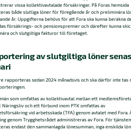
trerar vissa kollektivavtalade försäkringar. På Foras hemsida
eras både slutliga löner för föregående år och preliminära lö
ande år. Uppgifterna behövs för att Fora ska kunna beräkna d
das försäkrings- och pensionspremier och därefter kunna ski
nära och slutgiltiga fakturor till företaget.
ortering av slutgiltiga löner senas
ari
e rapporteras sedan 2024 månadsvis och ska därför inte tas 
porteringen.
män som omfattas av kollektivavtal mellan ett medlemsföreta
 Näringsliv och ett förbund inom PTK omfattas av
tsförsäkring vid arbetsskada (TFA) genom avtalet med Fora.
ing genom Trygghetsrådet administreras av Fora. För tjänste
teras endast den sammanlagda lönesumman, inga enskilda lön