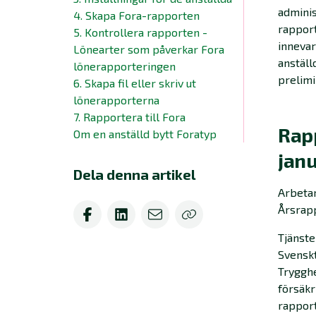
adminis
4. Skapa Fora-rapporten
rapport
5. Kontrollera rapporten -
innevar
Lönearter som påverkar Fora
anställ
lönerapporteringen
prelimi
6. Skapa fil eller skriv ut
lönerapporterna
7. Rapportera till Fora
Rapp
Om en anställd bytt Foratyp
janu
Dela denna artikel
Arbetar
Årsrap
Tjänste
Svenskt
Trygghe
försäkr
rappor