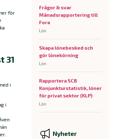
Frågor & svar
ner för
Månadsrapportering till
e
Fora
cka
Lön
Skapa lönebesked och
gör lönekörning
t 31
Lön
Rapportera SCB
med i
Konjunkturstatistik, löner
för privat sektor (KLP)
Lön
g i
 Även
män
Nyheter
er.