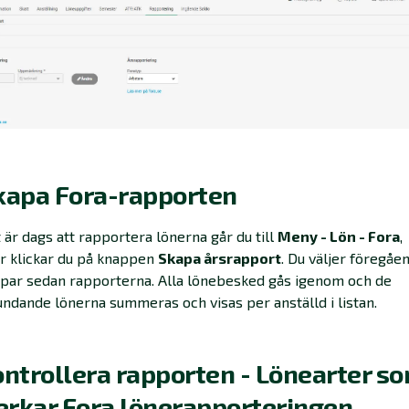
Skapa Fora-rapporten
 är dags att rapportera lönerna går du till
Meny - Lön - Fora
,
r klickar du på knappen
Skapa årsrapport
. Du väljer föregåe
par sedan rapporterna. Alla lönebesked gås igenom och de
ndande lönerna summeras och visas per anställd i listan.
ontrollera rapporten - Lönearter s
erkar Fora lönerapporteringen