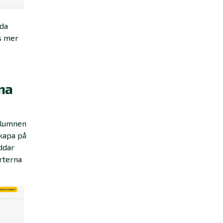
lda
äs mer
rna
kolumnen
skapa på
ddar
rterna