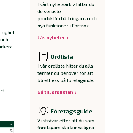
I vårt nyhetsarkiv hittar du
de senaste
produktförbättringarna och
nya funktioner i Fortnox.
örighet
Läs nyheter
och
arkera
Ordlista
I vår ordlista hittar du alla
termer du behöver för att
bli ett ess på företagande.
rt
Gå till ordlistan
l
Företagsguide
Vi strävar efter att du som
företagare ska kunna ägna