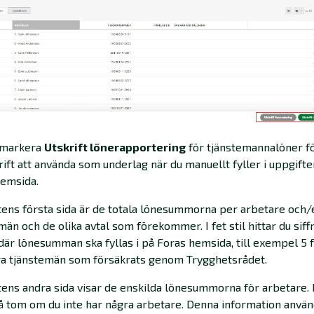
 markera
Utskrift lönerapportering
för tjänstemannalöner fö
rift att använda som underlag när du manuellt fyller i uppgift
hemsida.
tens första sida är de totala lönesummorna per arbetare och/
män och de olika avtal som förekommer. I fet stil hittar du siff
 där lönesumman ska fyllas i på Foras hemsida, till exempel 5 
ga tjänstemän som försäkrats genom Trygghetsrådet.
tens andra sida visar de enskilda lönesummorna för arbetare.
så tom om du inte har några arbetare.
Denna information använ