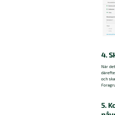
4. 
När det
därefte
och ska
Foragru
5. K
påv