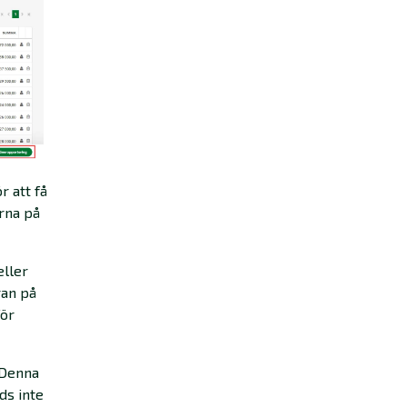
r att få
erna på
eller
ran på
för
 Denna
ds inte