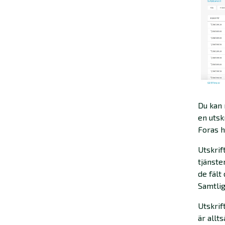
Du kan
en utsk
Foras 
Utskrif
tjänste
de fält
Samtli
Utskrif
är allt