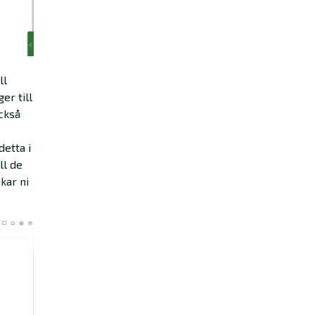
ll
er till
ckså
detta i
ll de
kar ni