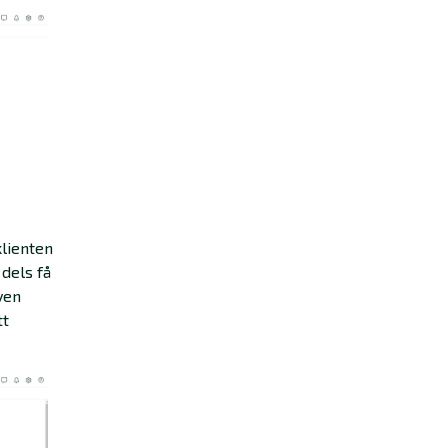
klienten
dels få
ven
tt