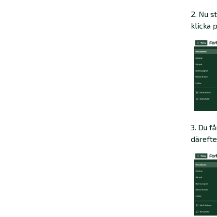
2. Nu s
klicka 
3. Du f
därefte