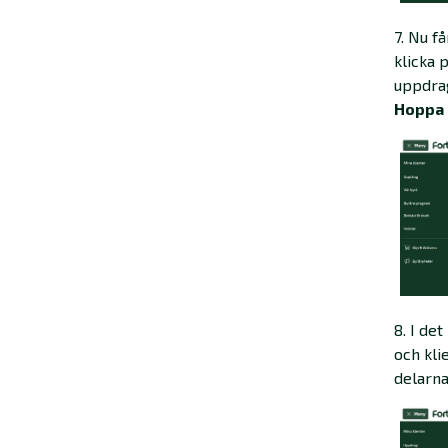
7. Nu f
klicka 
uppdrag
Hoppa 
8. I de
och kli
delarna