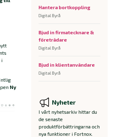
 till
Hantera bortkoppling
Digital Byrå
Bjud in firmatecknare &
företrädare
nytt
Digital Byrå
nts
 i
Bjud in klientanvändare
Digital Byrå
intlig
appen
Ny
Nyheter
I vårt nyhetsarkiv hittar du
de senaste
produktförbättringarna och
nya funktioner i Fortnox.