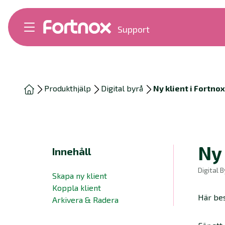
Support
Bokföring
Lön
Fakturering
Alla produkter
Produkthjälp
Digital byrå
Ny klient i Fortnox
Byt till Fortnox
Felsökning
Bankkopplingar
Kom igång
Hantera Fortnox
Ny 
Innehåll
Support Play
Nyheter
Digital B
Skapa ny klient
Ordlista
Koppla klient
Här besk
Arkivera & Radera