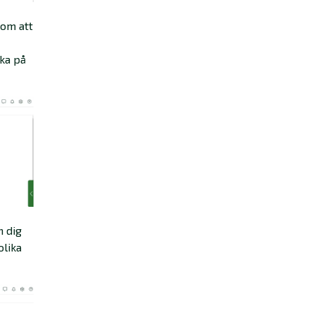
nom att
cka på
n dig
olika