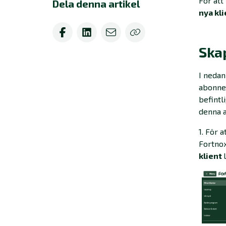
För att
Dela denna artikel
nya kl
Skap
I nedan
abonnem
befintl
denna a
1. För a
Fortnox
klient