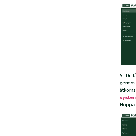
5. Du f
genom a
åtkomst
system
Hoppa 