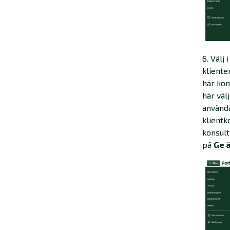
6.
Välj 
kliente
här kom
här väl
använda
klientk
konsult
på
Ge 