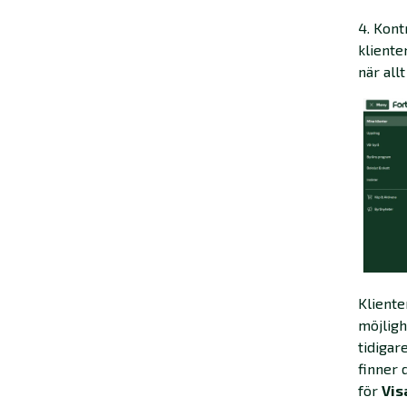
4. Kont
kliente
när all
Kliente
möjligh
tidigar
finner 
för
Vis