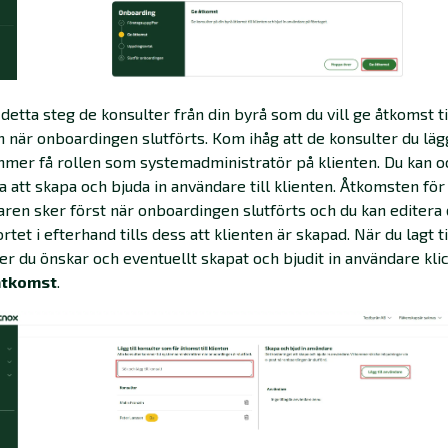
i detta steg de konsulter från din byrå som du vill ge åtkomst ti
n när onboardingen slutförts. Kom ihåg att de konsulter du lägg
mer få rollen som systemadministratör på klienten. Du kan o
ja att skapa och bjuda in användare till klienten. Åtkomsten för
ren sker först när onboardingen slutförts och du kan editera 
ortet i efterhand tills dess att klienten är skapad. När du lagt ti
er du önskar och eventuellt skapat och bjudit in användare klic
åtkomst
.