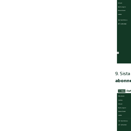
9. Sist
abonn