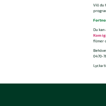
Vill du
program
Fortno
Du kan 
Kom ig
filmer 
Behöver
0470-7
Lycka t