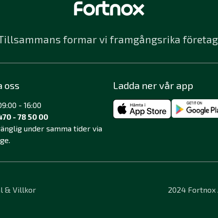
Tillsammans formar vi framgångsrika företag
a oss
Ladda ner vår app
9:00 - 16:00
470 - 78 50 00
lgänglig under samma tider via
äge.
l & Villkor
2024 Fortnox A