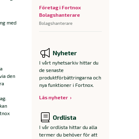
Företag i Fortnox
Bolagshanterare
gång med
Bolagshanterare
Nyheter
I vårt nyhetsarkiv hittar du
ka
de senaste
 via den
produktförbättringarna och
ra
nya funktioner i Fortnox.
Läs nyheter
ag.
 kan
rtnox
Ordlista
I vår ordlista hittar du alla
termer du behöver för att