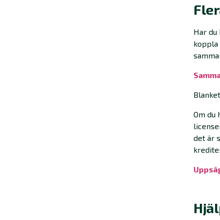
Fler
Har du 
koppla
sammank
Samman
Blanket
Om du h
license
det är 
kredite
Uppsäg
Hjä