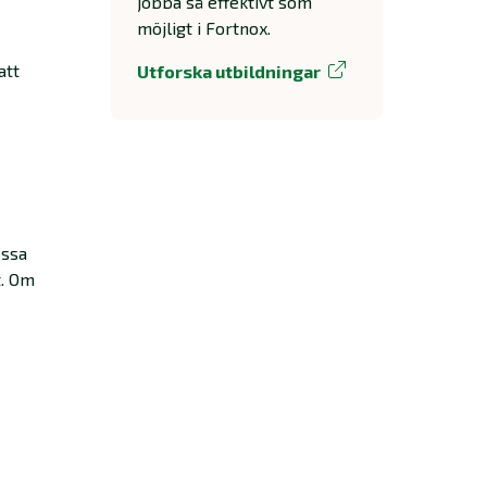
jobba så effektivt som
möjligt i Fortnox.
att
Utforska utbildningar
essa
t. Om