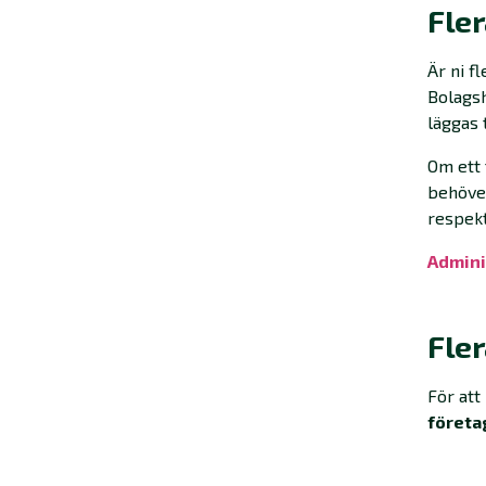
Fle
Är ni f
Bolags
läggas 
Om ett 
behöver
respekt
Admini
Fler
För att
företa