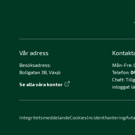
Vår adress
Kontakt
Besöksadress:
Mån-Fre: 0
Bollgatan 3B, Växjö
Telefon:
0
Chatt: Til
Se alla våra kontor
inloggat l
Integritetsmeddelande
Cookies
Incidenthantering
Avta