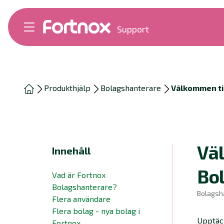
Support
Bokföring
Lön
Fakturering
Alla produkter
Produkthjälp
Bolagshanterare
Välkommen ti
Byt till Fortnox
Felsökning
Bankkopplingar
Kom igång
Hantera Fortnox
Väl
Innehåll
Support Play
Nyheter
Bo
Vad är Fortnox
Ordlista
Bolagshanterare?
Bolagsh
Flera användare
Flera bolag - nya bolag i
Upptäck
Fortnox