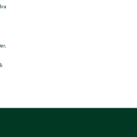
åra
er,
å: