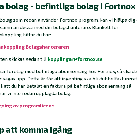
a bolag - befintliga bolag i Fortnox
bolag som redan använder Fortnox program, kan vi hjälpa dig 
 samman dessa med din bolagshanterare. Blankett för
oppling hittar du här:
koppling Bolagshanteraren‍
ten skickas sedan till
kopplingar@fortnox.se
ar företag med befintliga abonnemang hos Fortnox, så ska d
r sägas upp. Detta är för att ingenting ska bli dubbelfakturera
så att du har betalat en faktura på befintliga abonnemang så
rar vi inte redan upplagda bolag.
ning av programlicens‍
lp att komma igång