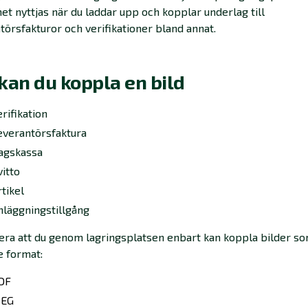
t nyttjas när du laddar upp och kopplar underlag till
törsfakturor och verifikationer bland annat.
kan du koppla en bild
rifikation
everantörsfaktura
agskassa
vitto
tikel
nläggningstillgång
ra att du genom lagringsplatsen enbart kan koppla bilder som
e format:
DF
PEG