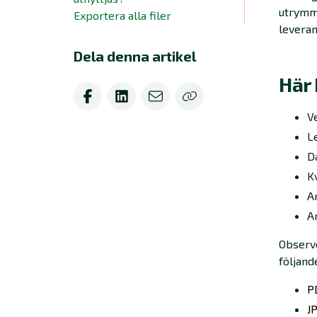
utrymme
Exportera alla filer
leveran
Dela denna artikel
Här 
Ve
L
D
K
Ar
A
Observe
följand
P
J