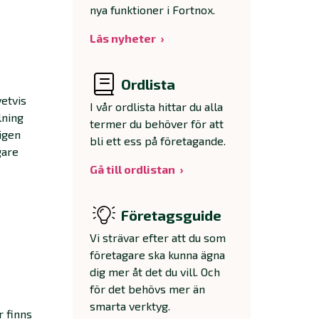
nya funktioner i Fortnox.
Läs nyheter
Ordlista
vetvis
I vår ordlista hittar du alla
lning
termer du behöver för att
igen
bli ett ess på företagande.
gare
Gå till ordlistan
Företagsguide
Vi strävar efter att du som
företagare ska kunna ägna
dig mer åt det du vill. Och
för det behövs mer än
smarta verktyg.
r finns