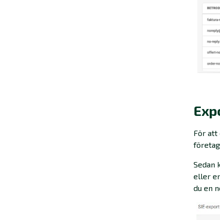
Expo
För att
företag
Sedan k
eller e
du en n