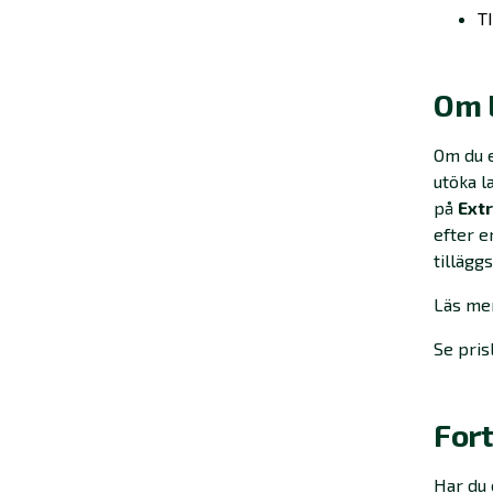
T
Om 
Om du e
utöka l
på
Ext
efter e
tillägg
Läs mer
Se pris
Fort
Har du 