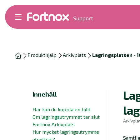
Support
Bokföring
Lön
Fakturering
Alla produkter
Produkthjälp
Arkivplats
Lagringsplatsen - 
Byt till Fortnox
Felsökning
Bankkopplingar
Kom igång
Hantera Fortnox
Lag
Innehåll
Support Play
Nyheter
la
Här kan du koppla en bild
Ordlista
Om lagringsutrymmet tar slut
Arkivpla
Fortnox Arkivplats
Hur mycket lagringsutrymme
Samtlig
utnyttjas?