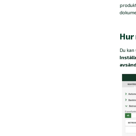
produkt
dokumen
Hur
Du kan 
Instäl
avsänd