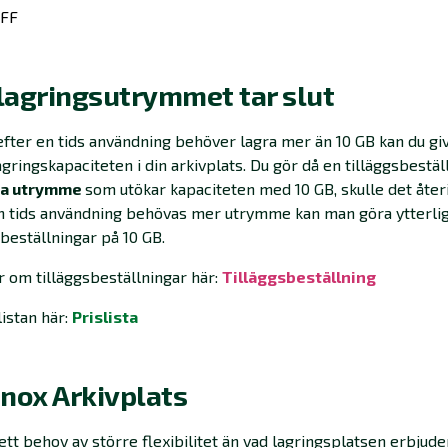
IFF
lagringsutrymmet tar slut
fter en tids användning behöver lagra mer än 10 GB kan du gi
agringskapaciteten i din arkivplats. Du gör då en tilläggsbestäl
ra utrymme
som utökar kapaciteten med 10 GB, skulle det åter
n tids användning behövas mer utrymme kan man göra ytterli
sbeställningar på 10 GB.
 om tilläggsbeställningar här:
Tilläggsbeställning
listan här:
Prislista
nox Arkivplats
ett behov av större flexibilitet än vad lagringsplatsen erbjude