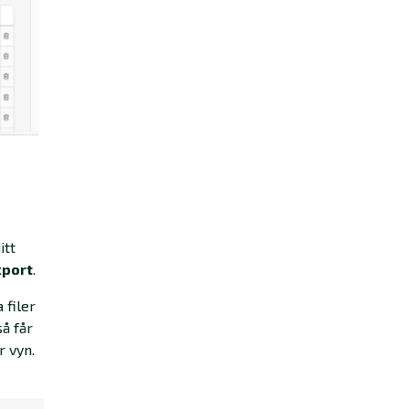
itt
xport
.
 filer
så får
r vyn.