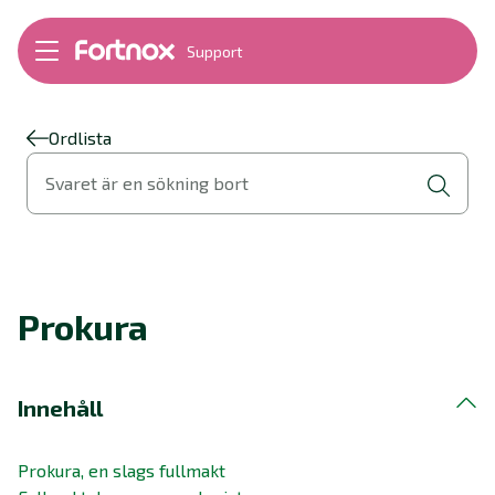
Support
Bokföring
Lön
Fakturering
Ordlista
Alla produkter
Svaret är en sökning bort
Byt till Fortnox
Felsökning
Bankkopplingar
Kom igång
Hantera Fortnox
Prokura
Support Play
Nyheter
Ordlista
Innehåll
Prokura, en slags fullmakt