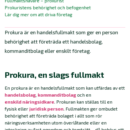
Fullmaktshavare – prokurist
Prokuristens behörighet och befogenhet
Lär dig mer om att driva företag
Prokura är en handelsfullmakt som ger en person
behörighet att företräda ett handelsbolag,
kommanditbolag eller enskilt företag.
Prokura, en slags fullmakt
En prokura är en handelsfullmakt som kan utfärdas av ett
handelsbolag
,
kommanditbolag
och en
enskild näringsidkare
. Prokuran kan ställas till en
fysisk eller
juridisk person
. Fullmakten ger ombudet
behörighet att företräda bolaget i allt som rör
näringsverksamheten utom överlåtande eller en
inteckning av fast egendom och tomträtt – då behövs ett