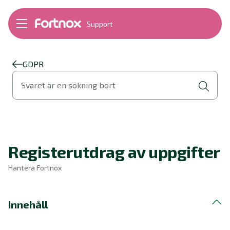
Support
Bokföring
Lön
Fakturering
GDPR
Alla produkter
Svaret är en sökning bort
Byt till Fortnox
Felsökning
Bankkopplingar
Kom igång
Hantera Fortnox
Registerutdrag av uppgifter
Support Play
Nyheter
Hantera Fortnox
Ordlista
Innehåll