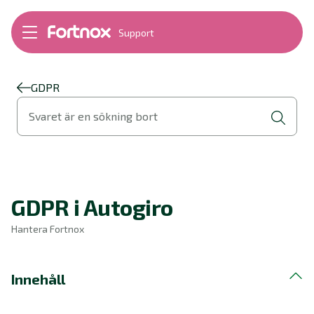
Support
Bokföring
Lön
Fakturering
GDPR
Alla produkter
Svaret är en sökning bort
Byt till Fortnox
Felsökning
Bankkopplingar
Kom igång
Hantera Fortnox
GDPR i Autogiro
Support Play
Nyheter
Hantera Fortnox
Ordlista
Innehåll