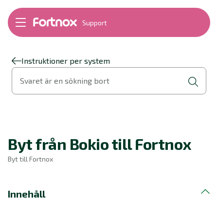
Support
Bokföring
Lön
Fakturering
Instruktioner per system
Alla produkter
Svaret är en sökning bort
Byt till Fortnox
Felsökning
Bankkopplingar
Kom igång
Hantera Fortnox
Byt från Bokio till Fortnox
Support Play
Nyheter
Byt till Fortnox
Ordlista
Innehåll