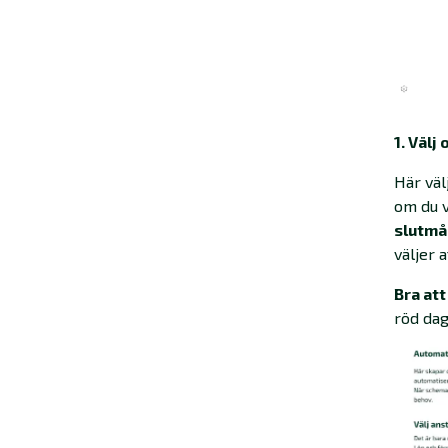
1. Välj
Här väl
om du v
slutm
väljer a
Bra att
röd dag