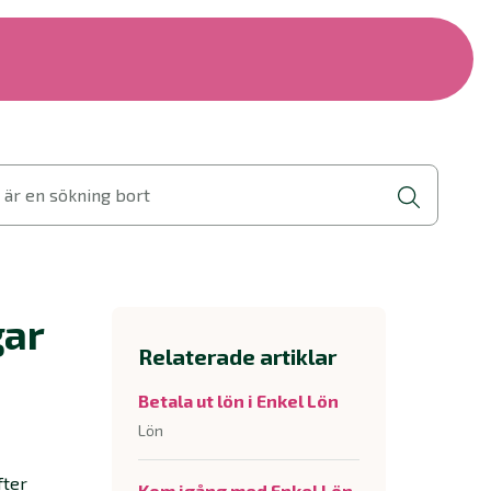
 är en sökning bort
gar
Relaterade artiklar
Betala ut lön i Enkel Lön
Lön
fter
Kom igång med Enkel Lön