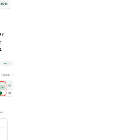
er
e
t
.