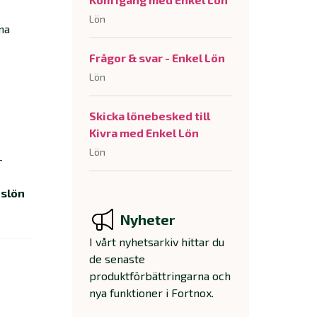
Lön
na
Frågor & svar - Enkel Lön
Lön
Skicka lönebesked till
Kivra med Enkel Lön
Lön
-
slön
Nyheter
I vårt nyhetsarkiv hittar du
de senaste
produktförbättringarna och
nya funktioner i Fortnox.