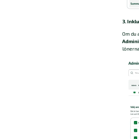
3. Inkl
Om du a
Admini
lönerna