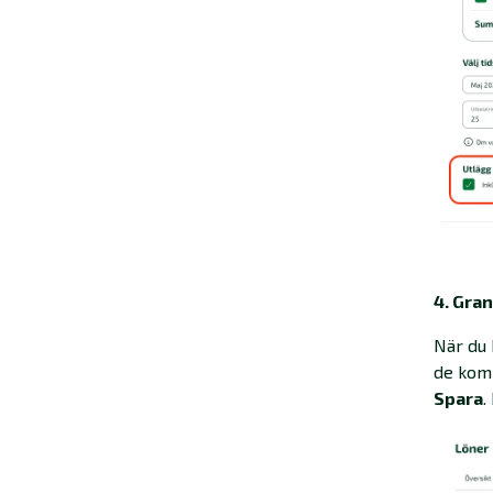
4. Gra
När du 
de komm
Spara
.