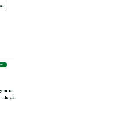
igenom
er du på