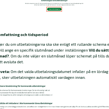
 omfattning och tidsperiod
jer du om utbetalningarna ska ske enligt ett rullande schema e
ill ange en specifik slutmånad under inställningen
Vill du sät
ånad?
. Om du inte väljer en slutmånad löper schemat på tills du
tt avsluta det.
 veta:
Om det valda utbetalningsdatumet infaller på en lördag 
, sker utbetalningen automatiskt vardagen innan.