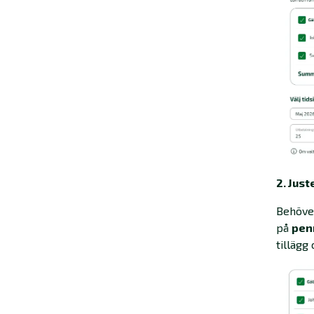
2. Just
Behöver
på
pen
tillägg