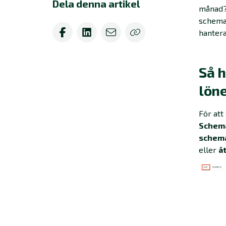
Dela denna artikel
månad? 
schemal
hantera
Så 
lön
För att
Schema
schem
eller
å