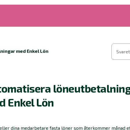
lningar med Enkel Lön
Svaret
tomatisera löneutbetalnin
d Enkel Lön
 eller dina medarbetare fasta löner som återkommer månad e