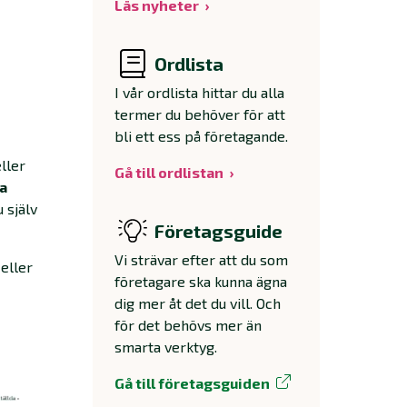
Läs nyheter
Ordlista
I vår ordlista hittar du alla
termer du behöver för att
bli ett ess på företagande.
ller
Gå till ordlistan
ta
 själv
Företagsguide
Vi strävar efter att du som
eller
företagare ska kunna ägna
dig mer åt det du vill. Och
för det behövs mer än
smarta verktyg.
Gå till företagsguiden