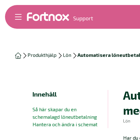
Support
Bokföring
Lön
Fakturering
Alla produkter
Produkthjälp
Lön
Automatisera löneutbeta
Byt till Fortnox
Felsökning
Bankkopplingar
Kom igång
Hantera Fortnox
Au
Innehåll
Support Play
Nyheter
me
Så här skapar du en
Ordlista
schemalagd löneutbetalning
Lön
Hantera och ändra i schemat
Har du