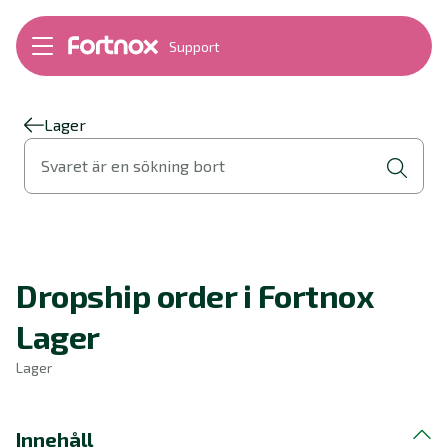
Support
Bokföring
Lön
Fakturering
Lager
Alla produkter
Svaret är en sökning bort
Byt till Fortnox
Felsökning
Bankkopplingar
Kom igång
Hantera Fortnox
Dropship order i Fortnox
Support Play
Nyheter
Lager
Ordlista
Lager
Innehåll