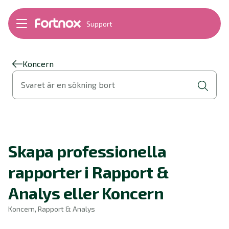
Support
Bokföring
Lön
Fakturering
Koncern
Alla produkter
Svaret är en sökning bort
Byt till Fortnox
Felsökning
Bankkopplingar
Kom igång
Hantera Fortnox
Skapa professionella
Support Play
Nyheter
rapporter i Rapport &
Ordlista
Analys eller Koncern
Koncern, Rapport & Analys