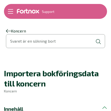
Support
Bokföring
Lön
Fakturering
Koncern
Alla produkter
Svaret är en sökning bort
Byt till Fortnox
Felsökning
Bankkopplingar
Kom igång
Hantera Fortnox
Importera bokföringsdata
Support Play
Nyheter
till koncern
Ordlista
Koncern
Innehåll