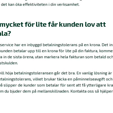
 det kan öka effektiviteten i din verksamhet.
mycket för lite får kunden lov att
ala?
service har en inbyggd betalningstolerans på en krona. Det i
kunden betalar upp till en krona för lite på din faktura, kommer
va in de sista örena, utan markera hela fakturan som betald oc
stskulden.
ill höja betalningstoleransen går det bra. En vanlig lösning är 
betalningstolerans, vilket brukar täcka en påminnelseavgift och 
Då slipper de kunder som betalar för sent att få ytterligare kra
m du bjuder dem på mellanskillnaden. Kontakta oss så hjälper 