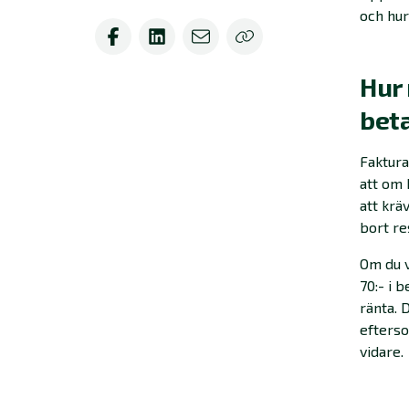
och hur
Hur 
bet
Faktura
att om 
att krä
bort re
Om du v
70:- i 
ränta. 
efterso
vidare.