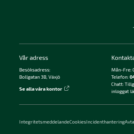
Vår adress
Kontakt
Besöksadress:
Mån-Fre: 0
Bollgatan 3B, Växjö
Telefon:
0
Chatt: Til
Se alla våra kontor
inloggat l
Integritetsmeddelande
Cookies
Incidenthantering
Avta