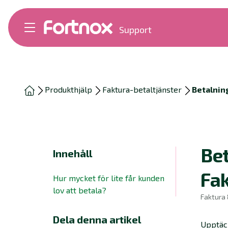
Support
Bokföring
Lön
Fakturering
Alla produkter
Produkthjälp
Faktura-betaltjänster
Betalnin
Byt till Fortnox
Felsökning
Bankkopplingar
Kom igång
Hantera Fortnox
Bet
Innehåll
Support Play
Nyheter
Fak
Hur mycket för lite får kunden
Ordlista
lov att betala?
Faktura 
Dela denna artikel
Upptäck