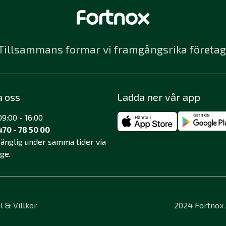
Tillsammans formar vi framgångsrika företag
a oss
Ladda ner vår app
9:00 - 16:00
470 - 78 50 00
lgänglig under samma tider via
äge.
l & Villkor
2024 Fortnox A