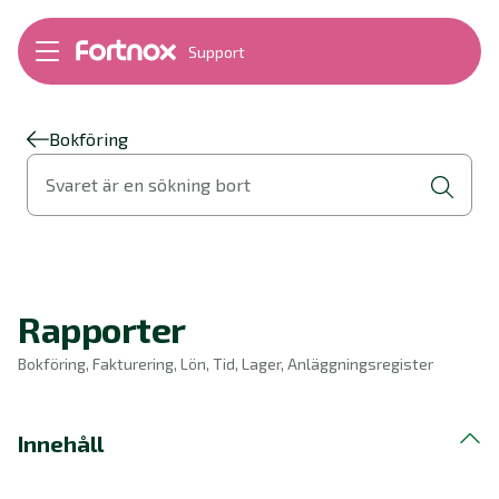
Support
Bokföring
Lön
Fakturering
Bokföring
Alla produkter
Svaret är en sökning bort
Byt till Fortnox
Felsökning
Bankkopplingar
Kom igång
Hantera Fortnox
Rapporter
Support Play
Nyheter
Bokföring, Fakturering, Lön, Tid, Lager, Anläggningsregister
Ordlista
Innehåll