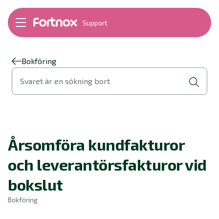
Support
Bokföring
Lön
Fakturering
Bokföring
Alla produkter
Svaret är en sökning bort
Byt till Fortnox
Felsökning
Bankkopplingar
Kom igång
Hantera Fortnox
Årsomföra kundfakturor
Support Play
Nyheter
och leverantörsfakturor vid
Ordlista
bokslut
Bokföring