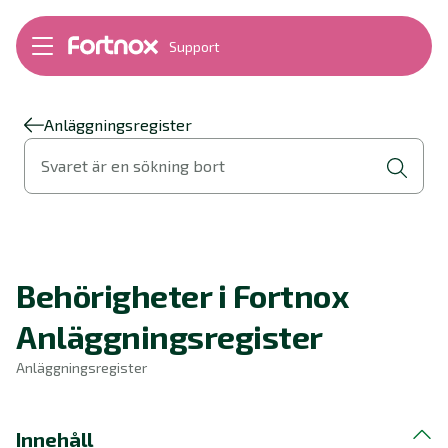
Support
Bokföring
Lön
Fakturering
Anläggningsregister
Alla produkter
Svaret är en sökning bort
Byt till Fortnox
Felsökning
Bankkopplingar
Kom igång
Hantera Fortnox
Behörigheter i Fortnox
Support Play
Nyheter
Anläggningsregister
Ordlista
Anläggningsregister
Innehåll