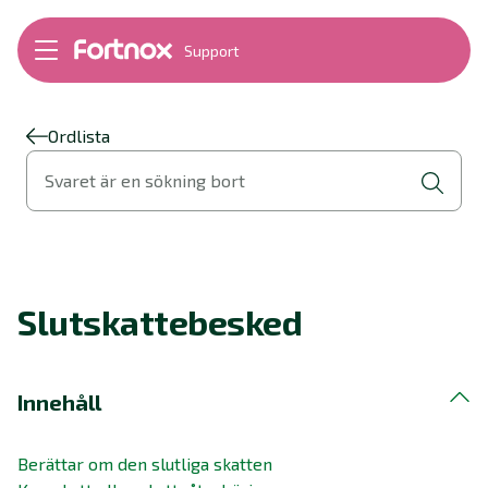
Support
Bokföring
Lön
Fakturering
Ordlista
Alla produkter
Svaret är en sökning bort
Byt till Fortnox
Felsökning
Bankkopplingar
Kom igång
Hantera Fortnox
Slutskattebesked
Support Play
Nyheter
Ordlista
Innehåll
Berättar om den slutliga skatten