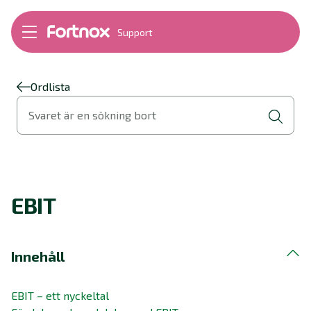
Support
Bokföring
Lön
Fakturering
Ordlista
Alla produkter
Svaret är en sökning bort
Byt till Fortnox
Felsökning
Bankkopplingar
Kom igång
Hantera Fortnox
EBIT
Support Play
Nyheter
Ordlista
Innehåll
EBIT – ett nyckeltal