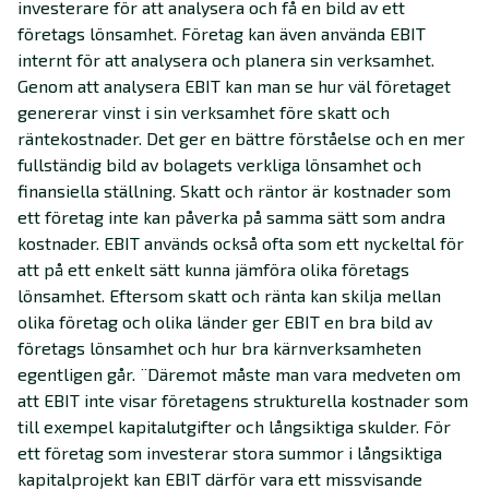
investerare för att analysera och få en bild av ett
företags lönsamhet. Företag kan även använda EBIT
internt för att analysera och planera sin verksamhet.
Genom att analysera EBIT kan man se hur väl företaget
genererar vinst i sin verksamhet före skatt och
räntekostnader. Det ger en bättre förståelse och en mer
fullständig bild av bolagets verkliga lönsamhet och
finansiella ställning. Skatt och räntor är kostnader som
ett företag inte kan påverka på samma sätt som andra
kostnader. EBIT används också ofta som ett nyckeltal för
att på ett enkelt sätt kunna jämföra olika företags
lönsamhet. Eftersom skatt och ränta kan skilja mellan
olika företag och olika länder ger EBIT en bra bild av
företags lönsamhet och hur bra kärnverksamheten
egentligen går. ¨Däremot måste man vara medveten om
att EBIT inte visar företagens strukturella kostnader som
till exempel kapitalutgifter och långsiktiga skulder. För
ett företag som investerar stora summor i långsiktiga
kapitalprojekt kan EBIT därför vara ett missvisande