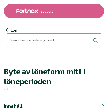
Support
Bokföring
Lön
Fakturering
Lön
Alla produkter
Svaret är en sökning bort
Byt till Fortnox
Felsökning
Bankkopplingar
Kom igång
Hantera Fortnox
Byte av löneform mitt i
Support Play
Nyheter
löneperioden
Ordlista
Lön
Innehåll