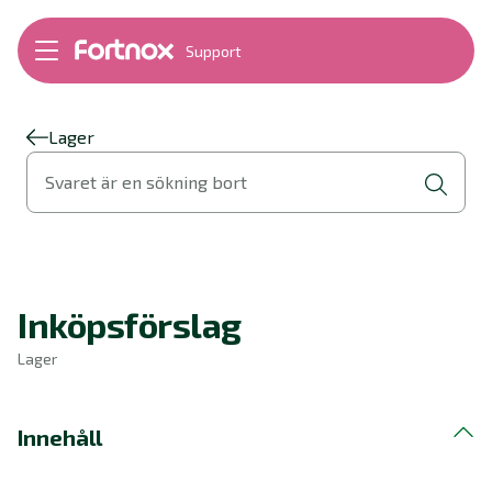
Support
Bokföring
Lön
Fakturering
Lager
Alla produkter
Svaret är en sökning bort
Byt till Fortnox
Felsökning
Bankkopplingar
Kom igång
Hantera Fortnox
Inköpsförslag
Support Play
Nyheter
Lager
Ordlista
Innehåll