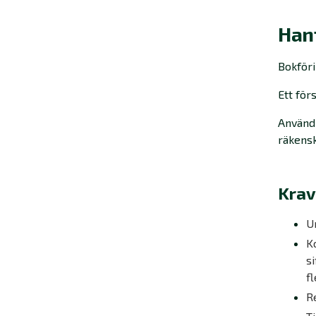
Han
Bokföri
Ett för
Använd 
räkensk
Krav
Un
K
si
f
R