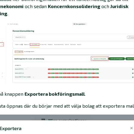
rnekonomi
och sedan
Koncernkonsolidering
och
Juridisk
ing
.
 på knappen
Exportera bokföringsmall
.
uta öppnas där du börjar med att välja bolag att exportera mal