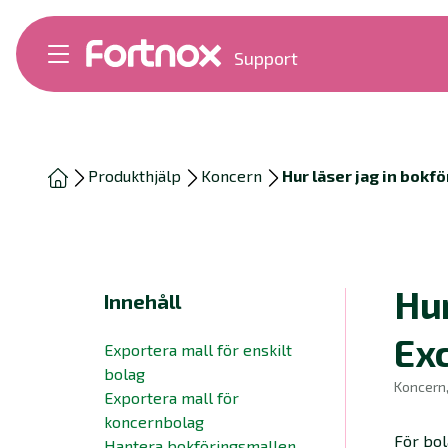
Support
Bokföring
Lön
Fakturering
Alla produkter
Produkthjälp
Koncern
Hur läser jag in bokfö
Byt till Fortnox
Felsökning
Bankkopplingar
Kom igång
Hantera Fortnox
Hur
Innehåll
Support Play
Nyheter
Exc
Exportera mall för enskilt
Ordlista
bolag
Koncern
Exportera mall för
koncernbolag
För bol
Hantera bokföringsmallen