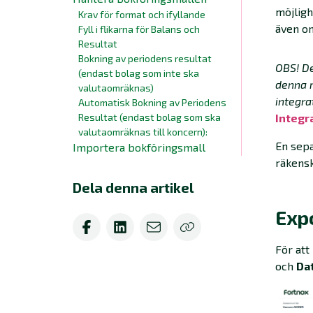
möjligh
Krav för format och ifyllande
även om
Fyll i flikarna för Balans och
Resultat
Bokning av periodens resultat
OBS! De
(endast bolag som inte ska
denna m
valutaomräknas)
integra
Automatisk Bokning av Periodens
Resultat (endast bolag som ska
Integr
valutaomräknas till koncern):
En sepa
Importera bokföringsmall
räkens
Dela denna artikel
Expo
För att
och
Da