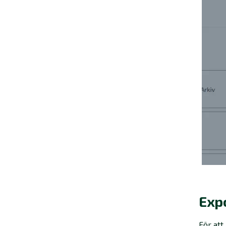
Expo
För att