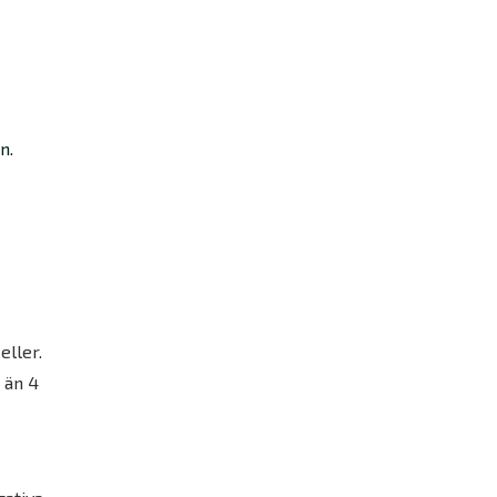
on.
eller.
 än 4