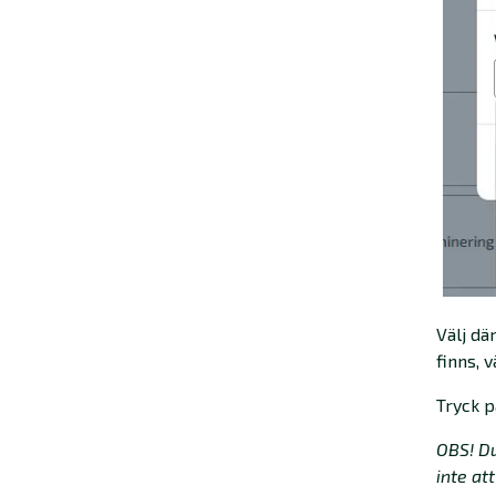
Välj dä
finns, v
Tryck 
OBS! Du
inte att