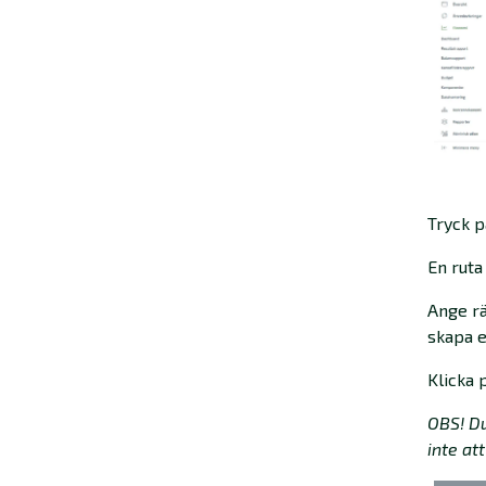
Tryck 
En ruta
Ange rä
skapa e
Klicka 
OBS! Du
inte att