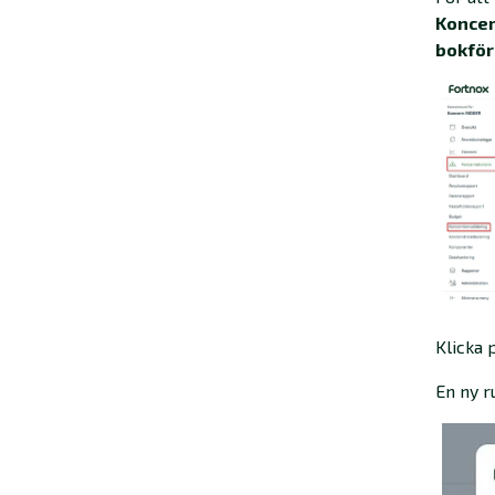
Konce
bokför
Klicka
En ny r