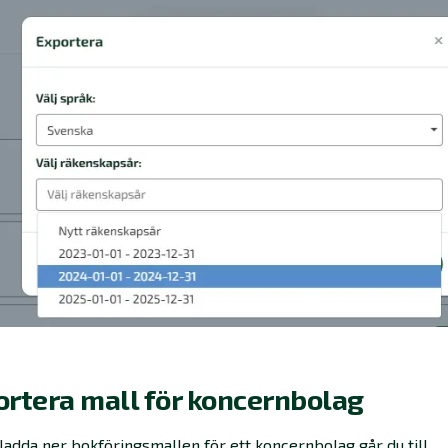
rtera mall för koncernbolag
 ladda ner bokföringsmallen för ett koncernbolag går du till