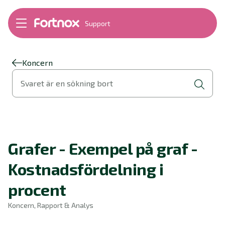
Support
Bokföring
Lön
Fakturering
Koncern
Alla produkter
Svaret är en sökning bort
Byt till Fortnox
Felsökning
Bankkopplingar
Kom igång
Hantera Fortnox
Grafer - Exempel på graf -
Support Play
Nyheter
Kostnadsfördelning i
Ordlista
procent
Koncern, Rapport & Analys