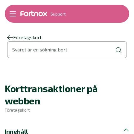
Support
Bokföring
Lön
Fakturering
Företagskort
Alla produkter
Svaret är en sökning bort
Byt till Fortnox
Felsökning
Bankkopplingar
Kom igång
Hantera Fortnox
Korttransaktioner på
Support Play
Nyheter
webben
Ordlista
Företagskort
Innehåll