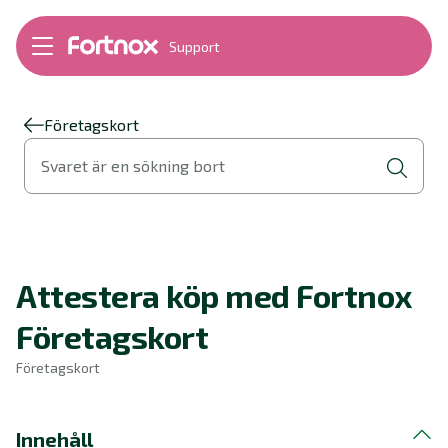
Support
Bokföring
Lön
Fakturering
Företagskort
Alla produkter
Svaret är en sökning bort
Byt till Fortnox
Felsökning
Bankkopplingar
Kom igång
Hantera Fortnox
Attestera köp med Fortnox
Support Play
Nyheter
Företagskort
Ordlista
Företagskort
Innehåll